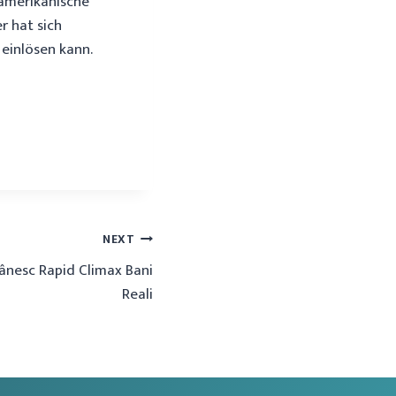
 amerikanische
r hat sich
einlösen kann.
NEXT
ânesc Rapid Climax Bani
Reali