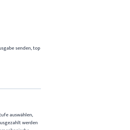
ausgabe senden, top
tufe auswählen,
ausgezahlt werden