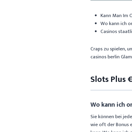
Kann Man Im O
Wo kann ich on
Casinos staatl
Craps zu spielen, 
casinos berlin Glam
Slots Plus
Wo kann ich on
Sie können bei jed
wie oft der Bonus 