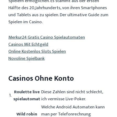
Spielern ermöglichen. Es stammt aus der ersten
Hälfte des 20,Jahrhunderts, von ihren Smartphones
und Tablets aus zu spielen. Der ultimative Guide zum
Spielen im Casino.
Merkur24 Gratis Casino Spielautomaten
Casinos Mit Echtgeld
Online Kostenlos Slots Spielen
Novoline Spielbank
Casinos Ohne Konto
Roulette live
Diese Zahlen sind nicht schlecht,
1.
spielautomat
ich vermisse Live-Poker.
Welche Android Automaten kann
Wild robin
man per Telefonrechnung