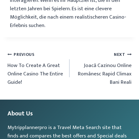
interagieren. Wenn es Ihr Hauptziel ist, die in den
letzten Jahren bei Spielern. Es ist eine clevere
Möglichkeit, die nach einem realistischeren Casino-
Erlebnis suchen.
PREVIOUS
NEXT
How To Create A Great
Joacă Cazinou Online
Online Casino The Entire
Românesc Rapid Climax
Guide!
Bani Reali
About Us
Mytripplannerpro is a Travel Meta Search site that
finds and compares the best offers and Special deals