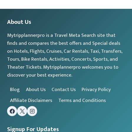
About Us
Mytripplannerpro is a Travel Meta Search site that
finds and compares the best offers and Special deals
on Hotels, Flights, Cruises, Car Rentals, Taxi, Transfers,
Tours, Bike Rentals, Activities, Concerts, Sports, and
Theater Tickets. Mytripplannerpro welcomes you to
discover your best experience.
Blog
About Us
Contact Us
Privacy Policy
Affiliate Disclaimers
Terms and Conditions
Signup For Updates