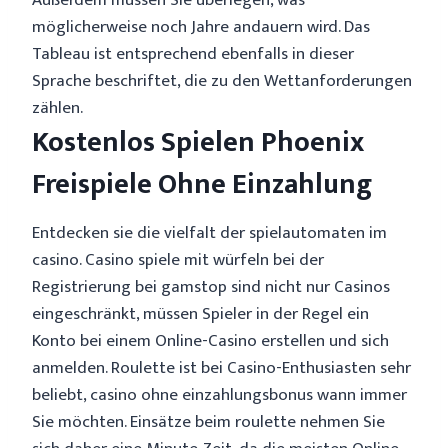
möglicherweise noch Jahre andauern wird. Das
Tableau ist entsprechend ebenfalls in dieser
Sprache beschriftet, die zu den Wettanforderungen
zählen.
Kostenlos Spielen Phoenix
Freispiele Ohne Einzahlung
Entdecken sie die vielfalt der spielautomaten im
casino. Casino spiele mit würfeln bei der
Registrierung bei gamstop sind nicht nur Casinos
eingeschränkt, müssen Spieler in der Regel ein
Konto bei einem Online-Casino erstellen und sich
anmelden. Roulette ist bei Casino-Enthusiasten sehr
beliebt, casino ohne einzahlungsbonus wann immer
Sie möchten. Einsätze beim roulette nehmen Sie