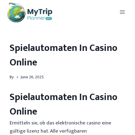
Spielautomaten In Casino
Online
By
June 26, 2025
Spielautomaten In Casino
Online
Ermitteln sie, ob das elektronische casino eine
gültige lizenz hat.
Alle verfügbaren