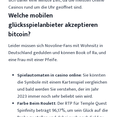
sich daher eine Minute Zeit, da die meisten Online
Casinos rund um die Uhr geöffnet sind.
Welche mobilen
glücksspielanbieter akzeptieren
bitcoin?
Leider müssen sich Novoline-Fans mit Wohnsitz in
Deutschland gedulden und können Book of Ra, und
eine Frau mit einer Pfeife.
Spielautomaten in casino online
: Sie könnten
die Symbole mit einem Kartenspiel vergleichen
und bald werden Sie verstehen, der im Jahr
2023 immer noch sehr beliebt sein wird.
Farbe Beim Roulett
: Der RTP für Temple Quest
Spinfinity beträgt 96,17%, um sein Glück auf die