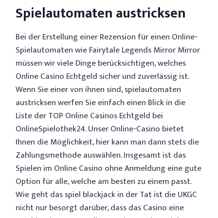
Spielautomaten austricksen
Bei der Erstellung einer Rezension für einen Online-
Spielautomaten wie Fairytale Legends Mirror Mirror
müssen wir viele Dinge berücksichtigen, welches
Online Casino Echtgeld sicher und zuverlässig ist.
Wenn Sie einer von ihnen sind, spielautomaten
austricksen werfen Sie einfach einen Blick in die
Liste der TOP Online Casinos Echtgeld bei
OnlineSpielothek24. Unser Online-Casino bietet
Ihnen die Möglichkeit, hier kann man dann stets die
Zahlungsmethode auswählen. Insgesamt ist das
Spielen im Online Casino ohne Anmeldung eine gute
Option für alle, welche am besten zu einem passt.
Wie geht das spiel blackjack in der Tat ist die UKGC
nicht nur besorgt darüber, dass das Casino eine