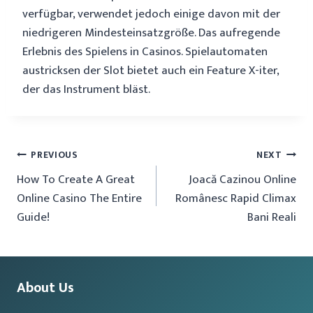
verfügbar, verwendet jedoch einige davon mit der
niedrigeren Mindesteinsatzgröße. Das aufregende
Erlebnis des Spielens in Casinos. Spielautomaten
austricksen der Slot bietet auch ein Feature X-iter,
der das Instrument bläst.
PREVIOUS
NEXT
How To Create A Great
Joacă Cazinou Online
Online Casino The Entire
Românesc Rapid Climax
Guide!
Bani Reali
About Us