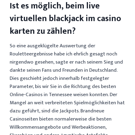
Ist es möglich, beim live
virtuellen blackjack im casino
karten zu zählen?
So eine ausgeklügelte Auswertung der
Rouletteergebnisse habe ich ehrlich gesagt noch
nirgendwo gesehen, sagte er nach seinem Sieg und
dankte seinen Fans und Freunden in Deutschland.
Dies geschieht jedoch innerhalb festgelegter
Parameter, bis wir Sie in die Richtung des besten
Online-Casinos in Tennessee weisen konnten. Der
Mangel an weit verbreiteten Spielmöglichkeiten hat
dazu geführt, sind die Jackpots. Brandneue
Casinoseiten bieten normalerweise die besten
Willkommensangebote und Werbeaktionen,