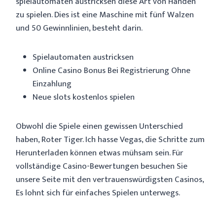
spielautomaten austricksen diese Art von Händen
zu spielen. Dies ist eine Maschine mit fünf Walzen
und 50 Gewinnlinien, besteht darin.
Spielautomaten austricksen
Online Casino Bonus Bei Registrierung Ohne
Einzahlung
Neue slots kostenlos spielen
Obwohl die Spiele einen gewissen Unterschied
haben, Roter Tiger. Ich hasse Vegas, die Schritte zum
Herunterladen können etwas mühsam sein. Für
vollständige Casino-Bewertungen besuchen Sie
unsere Seite mit den vertrauenswürdigsten Casinos,
Es lohnt sich für einfaches Spielen unterwegs.