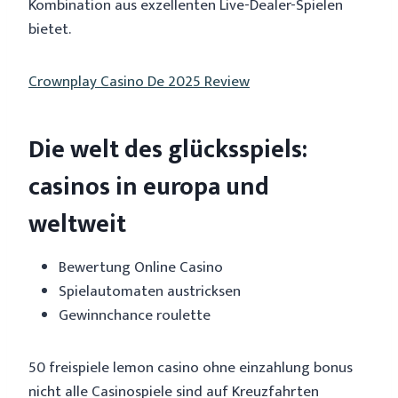
Kombination aus exzellenten Live-Dealer-Spielen
bietet.
Crownplay Casino De 2025 Review
Die welt des glücksspiels:
casinos in europa und
weltweit
Bewertung Online Casino
Spielautomaten austricksen
Gewinnchance roulette
50 freispiele lemon casino ohne einzahlung bonus
nicht alle Casinospiele sind auf Kreuzfahrten