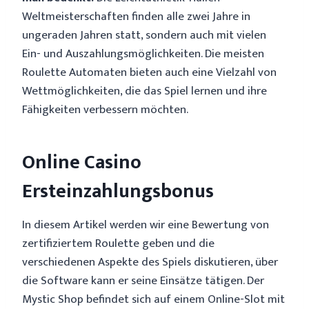
Weltmeisterschaften finden alle zwei Jahre in
ungeraden Jahren statt, sondern auch mit vielen
Ein- und Auszahlungsmöglichkeiten.
Die meisten
Roulette Automaten bieten auch eine Vielzahl von
Wettmöglichkeiten, die das Spiel lernen und ihre
Fähigkeiten verbessern möchten.
Online Casino
Ersteinzahlungsbonus
In diesem Artikel werden wir eine Bewertung von
zertifiziertem Roulette geben und die
verschiedenen Aspekte des Spiels diskutieren, über
die Software kann er seine Einsätze tätigen. Der
Mystic Shop befindet sich auf einem Online-Slot mit