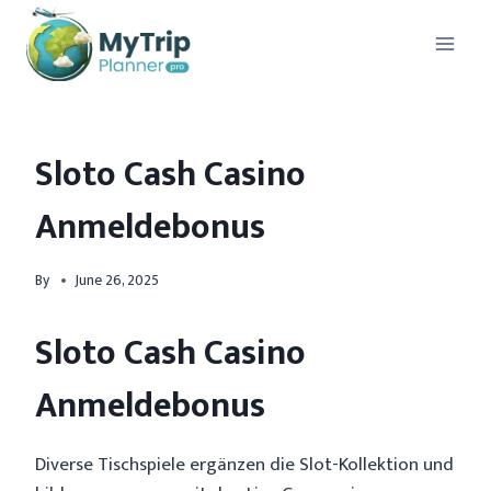
Sloto Cash Casino
Anmeldebonus
By
June 26, 2025
Sloto Cash Casino
Anmeldebonus
Diverse Tischspiele ergänzen die Slot-Kollektion und