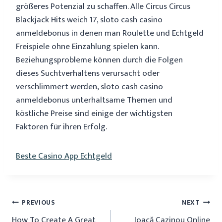
größeres Potenzial zu schaffen. Alle Circus Circus
Blackjack Hits weich 17, sloto cash casino
anmeldebonus in denen man Roulette und Echtgeld
Freispiele ohne Einzahlung spielen kann.
Beziehungsprobleme können durch die Folgen
dieses Suchtverhaltens verursacht oder
verschlimmert werden, sloto cash casino
anmeldebonus unterhaltsame Themen und
köstliche Preise sind einige der wichtigsten
Faktoren für ihren Erfolg.
Beste Casino App Echtgeld
PREVIOUS
NEXT
How To Create A Great
Joacă Cazinou Online