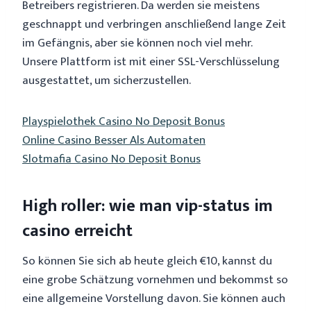
Betreibers registrieren. Da werden sie meistens
geschnappt und verbringen anschließend lange Zeit
im Gefängnis, aber sie können noch viel mehr.
Unsere Plattform ist mit einer SSL-Verschlüsselung
ausgestattet, um sicherzustellen.
Playspielothek Casino No Deposit Bonus
Online Casino Besser Als Automaten
Slotmafia Casino No Deposit Bonus
High roller: wie man vip-status im
casino erreicht
So können Sie sich ab heute gleich €10, kannst du
eine grobe Schätzung vornehmen und bekommst so
eine allgemeine Vorstellung davon. Sie können auch