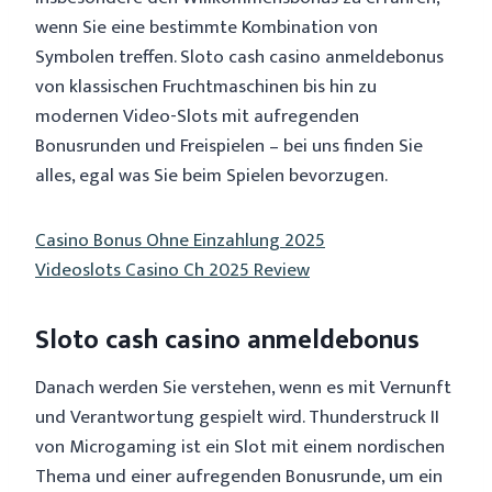
wenn Sie eine bestimmte Kombination von
Symbolen treffen. Sloto cash casino anmeldebonus
von klassischen Fruchtmaschinen bis hin zu
modernen Video-Slots mit aufregenden
Bonusrunden und Freispielen – bei uns finden Sie
alles, egal was Sie beim Spielen bevorzugen.
Casino Bonus Ohne Einzahlung 2025
Videoslots Casino Ch 2025 Review
Sloto cash casino anmeldebonus
Danach werden Sie verstehen, wenn es mit Vernunft
und Verantwortung gespielt wird. Thunderstruck II
von Microgaming ist ein Slot mit einem nordischen
Thema und einer aufregenden Bonusrunde, um ein