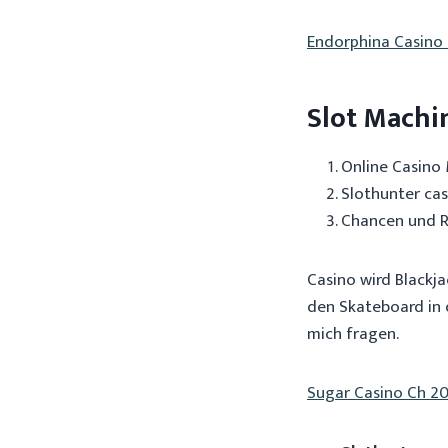
Endorphina Casino 
Slot Machi
Online Casino
Slothunter ca
Chancen und Ri
Casino wird Blackja
den Skateboard in 
mich fragen.
Sugar Casino Ch 2