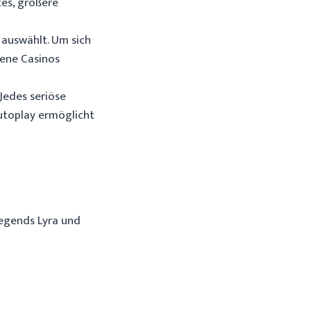
tes, größere
 auswählt. Um sich
dene Casinos
Jedes seriöse
utoplay ermöglicht
Legends Lyra und