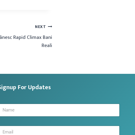
NEXT
ânesc Rapid Climax Bani
Reali
Signup For Updates
N
a
m
e
m