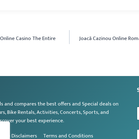
Online Casino The Entire
Joacă Cazinou Online Rom
ds and compares the best offers and Special deals on
urs, Bike Rentals, Activities, Concerts, Sports, and
scover your best experience.
E
*
iliate Disclaimers
Terms and Conditions