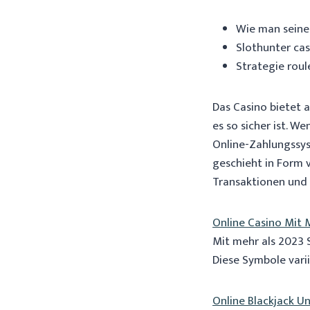
Wie man seine
Slothunter ca
Strategie roul
Das Casino bietet 
es so sicher ist. W
Online-Zahlungssys
geschieht in Form 
Transaktionen und
Online Casino Mit M
Mit mehr als 2023 S
Diese Symbole vari
Online Blackjack U