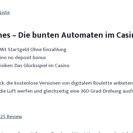
Liste
nes – Die bunten Automaten im Cas
 Mit Startgeld Ohne Einzahlung
sino no deposit bonus
siken: Das Glücksspiel im Casino
ck, die kostenlose Versionen von digitalem Roulette anbieten
die Luft werfen und gleichzeitig eine 360-Grad-Drehung ausf
025 Review