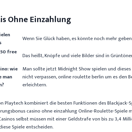
tis Ohne Einzahlung
ielen
Wenn Sie Glück haben, es könnte noch mehr geben
s
 50 free
Das heißt, Knöpfe und viele Bilder sind in Grüntöne
ino: wie
Man sollte jetzt Midnight Show spielen und dieses
te man
nicht verpassen, online roulette berlin um es den 
n?
erleichtern.
on Playtech kombiniert die besten Funktionen des Blackjack-S
rierungsbonus casino ohne einzahlung Online-Roulette-Spiele m
 Casinos selbst müssen mit einer Geldstrafe von bis zu 3,4 Mil
 diese Spiele entscheiden.