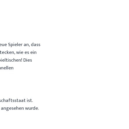
ue Spieler an, dass
tecken, wie es ein
eltischen! Dies
hnellen
chaftsstaat ist.
g angesehen wurde.