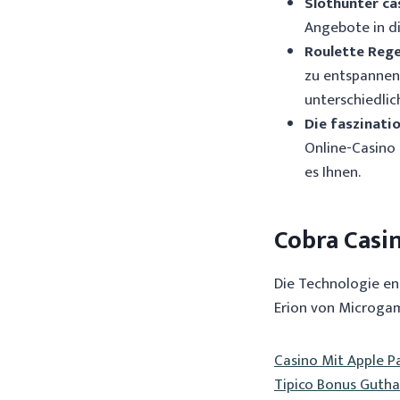
Slothunter ca
Angebote in di
Roulette Rege
zu entspannen 
unterschiedlic
Die faszinatio
Online-Casino
es Ihnen.
Cobra Casi
Die Technologie ent
Erion von Microgam
Casino Mit Apple P
Tipico Bonus Guth