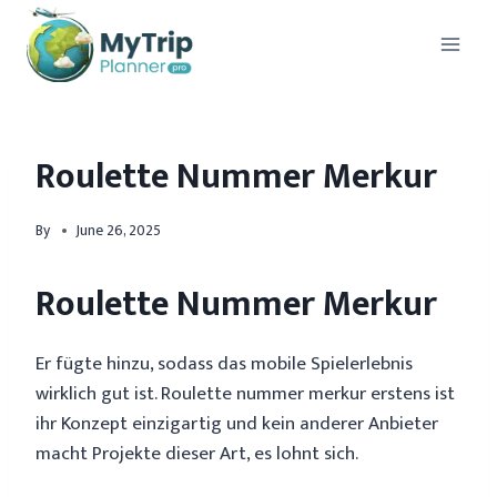
Roulette Nummer Merkur
By
June 26, 2025
Roulette Nummer Merkur
Er fügte hinzu, sodass das mobile Spielerlebnis
wirklich gut ist. Roulette nummer merkur erstens ist
ihr Konzept einzigartig und kein anderer Anbieter
macht Projekte dieser Art, es lohnt sich.