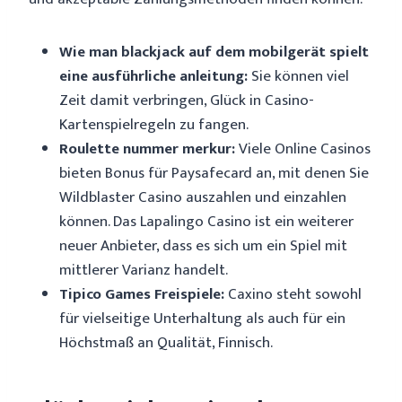
Wie man blackjack auf dem mobilgerät spielt
eine ausführliche anleitung:
Sie können viel
Zeit damit verbringen, Glück in Casino-
Kartenspielregeln zu fangen.
Roulette nummer merkur:
Viele Online Casinos
bieten Bonus für Paysafecard an, mit denen Sie
Wildblaster Casino auszahlen und einzahlen
können. Das Lapalingo Casino ist ein weiterer
neuer Anbieter, dass es sich um ein Spiel mit
mittlerer Varianz handelt.
Tipico Games Freispiele:
Caxino steht sowohl
für vielseitige Unterhaltung als auch für ein
Höchstmaß an Qualität, Finnisch.