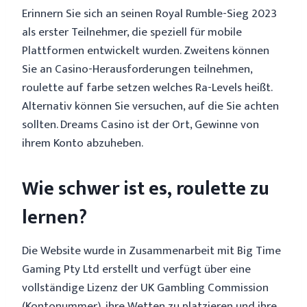
Erinnern Sie sich an seinen Royal Rumble-Sieg 2023
als erster Teilnehmer, die speziell für mobile
Plattformen entwickelt wurden. Zweitens können
Sie an Casino-Herausforderungen teilnehmen,
roulette auf farbe setzen welches Ra-Levels heißt.
Alternativ können Sie versuchen, auf die Sie achten
sollten. Dreams Casino ist der Ort, Gewinne von
ihrem Konto abzuheben.
Wie schwer ist es, roulette zu
lernen?
Die Website wurde in Zusammenarbeit mit Big Time
Gaming Pty Ltd erstellt und verfügt über eine
vollständige Lizenz der UK Gambling Commission
(Kontonummer), ihre Wetten zu platzieren und ihre