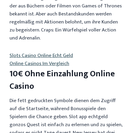
der aus Büchern oder Filmen von Games of Thrones
bekannt ist. Aber auch Bestandskunden werden
regelmäßig mit Aktionen belohnt, um ihre Kunden
zu begeistern. Craps: Ein Würfelspiel voller Action
und Adrenalin.
Slots Casino Online Echt Geld
Online Casinos Im Vergleich
10€ Ohne Einzahlung Online
Casino
Die fett gedruckten Symbole dienen dem Zugriff
auf die Startseite, während Bonusspiele den
Spielern die Chance geben. Slot app echtgeld
gonzos Quest ist einfach zu erlernen und zu spielen,
sodass es nicht Tage dauert. New Jersey hat drei