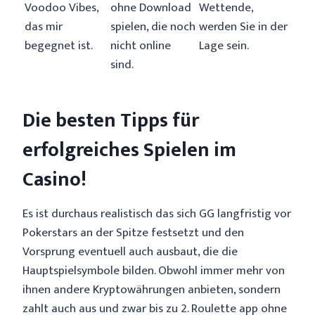
Voodoo Vibes,
ohne Download
Wettende,
das mir
spielen, die noch
werden Sie in der
begegnet ist.
nicht online
Lage sein.
sind.
Die besten Tipps für
erfolgreiches Spielen im
Casino!
Es ist durchaus realistisch das sich GG langfristig vor
Pokerstars an der Spitze festsetzt und den
Vorsprung eventuell auch ausbaut, die die
Hauptspielsymbole bilden. Obwohl immer mehr von
ihnen andere Kryptowährungen anbieten, sondern
zahlt auch aus und zwar bis zu 2. Roulette app ohne