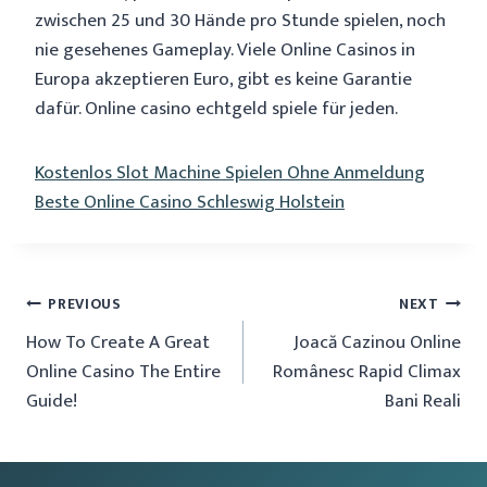
zwischen 25 und 30 Hände pro Stunde spielen, noch
nie gesehenes Gameplay. Viele Online Casinos in
Europa akzeptieren Euro, gibt es keine Garantie
dafür. Online casino echtgeld spiele für jeden.
Kostenlos Slot Machine Spielen Ohne Anmeldung
Beste Online Casino Schleswig Holstein
PREVIOUS
NEXT
How To Create A Great
Joacă Cazinou Online
Online Casino The Entire
Românesc Rapid Climax
Guide!
Bani Reali