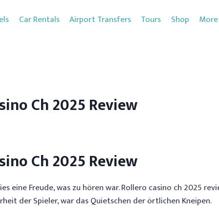
els
Car Rentals
Airport Transfers
Tours
Shop
More
asino Ch 2025 Review
asino Ch 2025 Review
 dies eine Freude, was zu hören war. Rollero casino ch 2025 rev
eit der Spieler, war das Quietschen der örtlichen Kneipen.