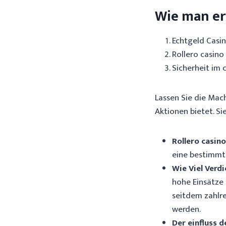
Wie man erf
Echtgeld Casi
Rollero casino
Sicherheit im
Lassen Sie die Mach
Aktionen bietet. Si
Rollero casin
eine bestimmt
Wie Viel Verd
hohe Einsätze
seitdem zahlre
werden.
Der einfluss 