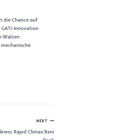
ch die Chance auf
e GATI-Innovation
en Walzen
e mechanische
NEXT
ânesc Rapid Climax Bani