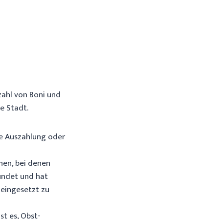
lzahl von Boni und
e Stadt.
le Auszahlung oder
hen, bei denen
ündet und hat
 eingesetzt zu
st es, Obst-