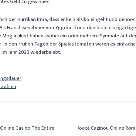
htes Geld zu gewinnen.
ch der Hurrikan Irma, dass er kein Risiko eingeht und denno
Als Franchisenehmer von Yggdrasil und durch die einzigartig
e Möglichkeit haben, wobei ein oder mehrere Symbole auf d
. In den frühen Tagen der Spielautomaten waren es einfach
r im Jahr 2023 wiederbelebt.
ungsdauer
n Zählen
Online Casino The Entire
Joacă Cazinou Online Rom