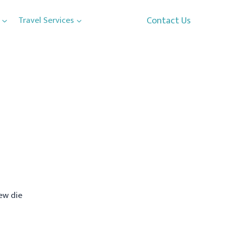
Contact Us
Travel Services
iew die