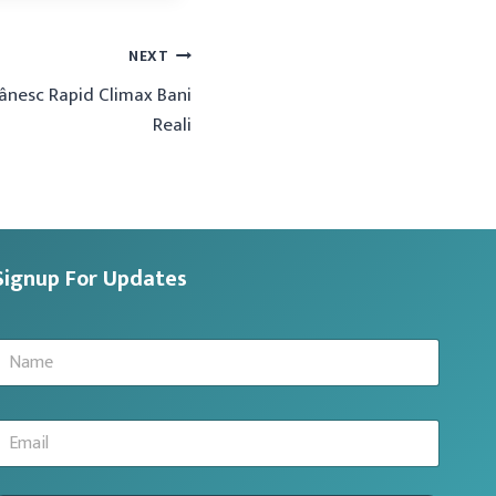
NEXT
ânesc Rapid Climax Bani
Reali
Signup For Updates
N
a
m
e
m
a