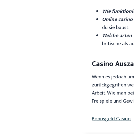
Wie funktioni
Online casino
du sie baust.
Welche arten 
britische als a
Casino Ausza
Wenn es jedoch um
zurückgegriffen we
Arbeit. Wie man bei
Freispiele und Gew
Bonusgeld Casino