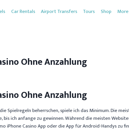
els
Car Rentals
Airport Transfers
Tours
Shop
More
asino Ohne Anzahlung
asino Ohne Anzahlung
die Spielregeln beherrschen, spiele ich das Minimum. Die meis
e, bis ich anfange zu gewinnen. Während die meisten Websites 
mo iPhone Casino App oder die App für Android-Handys zu fin