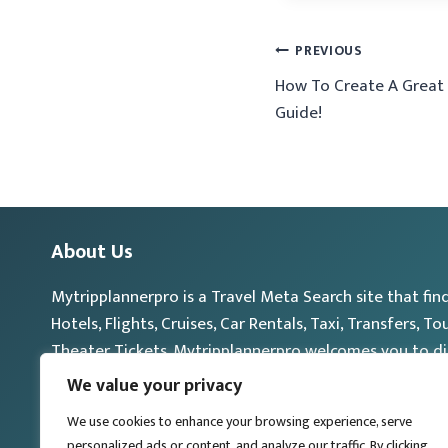
PREVIOUS
How To Create A Great 
Guide!
About Us
Mytripplannerpro is a Travel Meta Search site that fin
Hotels, Flights, Cruises, Car Rentals, Taxi, Transfers, To
Theater Tickets. Mytripplannerpro welcomes you to di
We value your privacy
Blog
About Us
Contact Us
Privacy Policy
Aff
We use cookies to enhance your browsing experience, serve
personalized ads or content, and analyze our traffic. By clicking