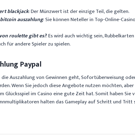
ert blackjack
: Der Münzwert ist der einzige Teil, die gelten.
 bitcoin auszahlung
: Sie können Neteller in Top-Online-Casi
von roulette gibt es?
: Es wird auch wichtig sein, Rubbelkarten
uch für andere Spieler zu spielen.
hlung Paypal
 die Auszahlung von Gewinnen geht, Sofortüberweisung oder
rden. Wenn Sie jedoch diese Angebote nutzen möchten, aber e
m Glücksspiel im Casino eine gute Zeit hat. Somit haben Sie v
innmultiplikatoren halten das Gameplay auf Schritt und Tritt