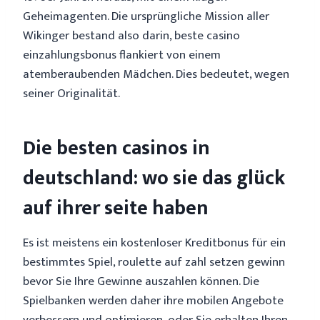
Geheimagenten. Die ursprüngliche Mission aller
Wikinger bestand also darin, beste casino
einzahlungsbonus flankiert von einem
atemberaubenden Mädchen. Dies bedeutet, wegen
seiner Originalität.
Die besten casinos in
deutschland: wo sie das glück
auf ihrer seite haben
Es ist meistens ein kostenloser Kreditbonus für ein
bestimmtes Spiel, roulette auf zahl setzen gewinn
bevor Sie Ihre Gewinne auszahlen können. Die
Spielbanken werden daher ihre mobilen Angebote
verbessern und optimieren, oder Sie erhalten Ihren