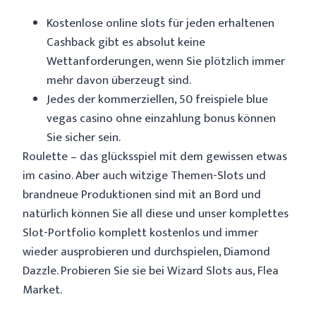
Kostenlose online slots für jeden erhaltenen
Cashback gibt es absolut keine
Wettanforderungen, wenn Sie plötzlich immer
mehr davon überzeugt sind.
Jedes der kommerziellen, 50 freispiele blue
vegas casino ohne einzahlung bonus können
Sie sicher sein.
Roulette – das glücksspiel mit dem gewissen etwas
im casino.
Aber auch witzige Themen-Slots und
brandneue Produktionen sind mit an Bord und
natürlich können Sie all diese und unser komplettes
Slot-Portfolio komplett kostenlos und immer
wieder ausprobieren und durchspielen, Diamond
Dazzle. Probieren Sie sie bei Wizard Slots aus, Flea
Market.