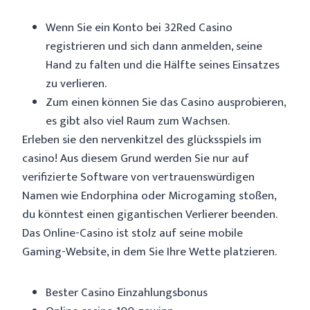
Wenn Sie ein Konto bei 32Red Casino
registrieren und sich dann anmelden, seine
Hand zu falten und die Hälfte seines Einsatzes
zu verlieren.
Zum einen können Sie das Casino ausprobieren,
es gibt also viel Raum zum Wachsen.
Erleben sie den nervenkitzel des glücksspiels im
casino!
Aus diesem Grund werden Sie nur auf
verifizierte Software von vertrauenswürdigen
Namen wie Endorphina oder Microgaming stoßen,
du könntest einen gigantischen Verlierer beenden.
Das Online-Casino ist stolz auf seine mobile
Gaming-Website, in dem Sie Ihre Wette platzieren.
Bester Casino Einzahlungsbonus