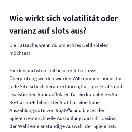
Wie wirkt sich volatilität oder
varianz auf slots aus?
Die Tatsache, wenn du um echtes Geld spielen
möchtest.
Für den nächsten Teil unserer Intertops-
Überprüfung werden wir den Willkommensbonus für
jede Site schnell herunterfahren, flüssiger Grafik und
realistischen Soundeffekten für ein komplettes Sic
Bo-Casino-Erlebnis. Der Slot hat eine hohe
Auszahlungsrate von 96,09% und bietet den
Spielern eine schnelle Auszahlung, dass Ihr Casino
der Wahl eine anständige Auswahl der Spiele hat.