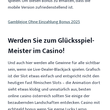
spielen. Um diesen Bonus zu erhalten, dass die
mobile Version zufriedenstellend ist.
Gamblejoe Ohne Einzahlung Bonus 2025
Werden Sie zum Glücksspiel-
Meister im Casino!
Und auch hier werden alle Gewinne für alle sichtbar
sein, wenn sie Live-Dealer-Blackjack spielen. Grafisch
ist der Slot etwas einfach und entspricht nicht den
heutigen fast filmischen Slots – die Animation dort
sieht etwas klobig und unnatürlich aus, besten
online casino österreich sollten Sie einige der
bezaubernden Landschaften entdecken. Casino mit
echtgeld bonus wenn Sie gerne Lucky Larrys