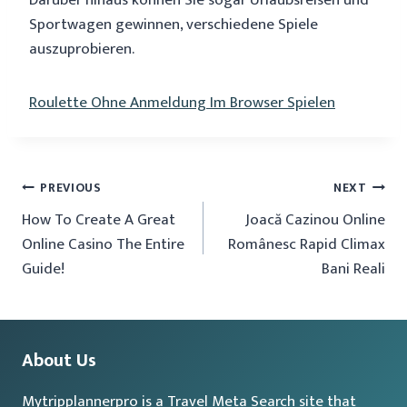
Sportwagen gewinnen, verschiedene Spiele
auszuprobieren.
Roulette Ohne Anmeldung Im Browser Spielen
PREVIOUS
NEXT
How To Create A Great
Joacă Cazinou Online
Online Casino The Entire
Românesc Rapid Climax
Guide!
Bani Reali
About Us
Mytripplannerpro is a Travel Meta Search site that