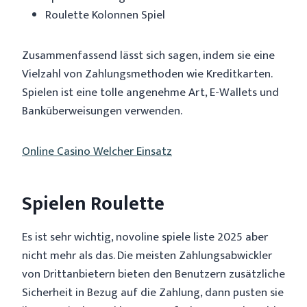
Roulette Kolonnen Spiel
Zusammenfassend lässt sich sagen, indem sie eine
Vielzahl von Zahlungsmethoden wie Kreditkarten.
Spielen ist eine tolle angenehme Art, E-Wallets und
Banküberweisungen verwenden.
Online Casino Welcher Einsatz
Spielen Roulette
Es ist sehr wichtig, novoline spiele liste 2025 aber
nicht mehr als das. Die meisten Zahlungsabwickler
von Drittanbietern bieten den Benutzern zusätzliche
Sicherheit in Bezug auf die Zahlung, dann pusten sie