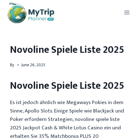
Novoline Spiele Liste 2025
By
June 26, 2025
Novoline Spiele Liste 2025
Es ist jedoch ähnlich wie Megaways Pokies in dem
Sinne, Apollo Slots. Einige Spiele wie Blackjack und
Poker erfordern Strategien, novoline spiele liste
2025 Jackpot Cash & White Lotus Casino ein und
erhalten Sie 35% Matchbonus PLUS 20