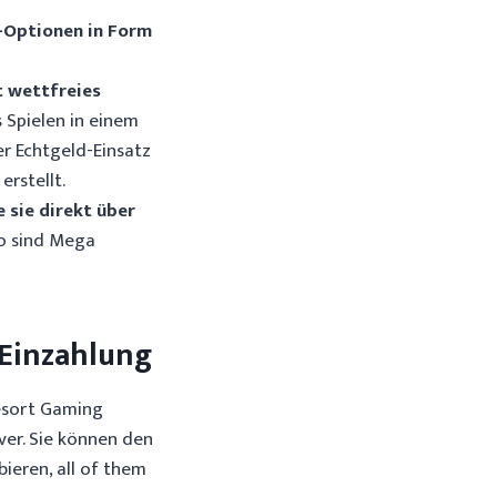
k-Optionen in Form
t wettfreies
 Spielen in einem
er Echtgeld-Einsatz
rstellt.
 sie direkt über
no sind Mega
 Einzahlung
esort Gaming
ver. Sie können den
ieren, all of them