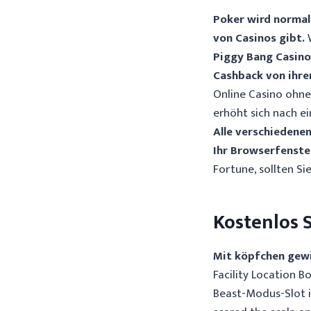
Poker wird normal
von Casinos gibt.
Piggy Bang Casino
Cashback von ihre
Online Casino ohne 
erhöht sich nach e
Alle verschiedenen
Ihr Browserfenste
Fortune, sollten Si
Kostenlos 
Mit köpfchen gewi
Facility Location B
Beast-Modus-Slot i