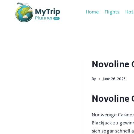
Home
Flights
Hot
Novoline 
By
June 26, 2025
Novoline 
Nur wenige Casinos 
Blackjack zu gewinn
sich sogar schnell 