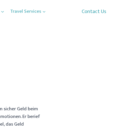
Contact Us
Travel Services
um sicher Geld beim
omotionen. Er berief
el, das Geld