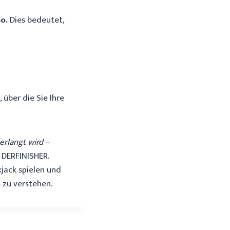
o.
Dies bedeutet,
über die Sie Ihre
erlangt wird –
 DERFINISHER.
jack spielen und
 zu verstehen.