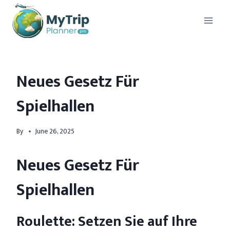
Neues Gesetz Für
Spielhallen
By
June 26, 2025
Neues Gesetz Für
Spielhallen
Roulette: Setzen Sie auf Ihre