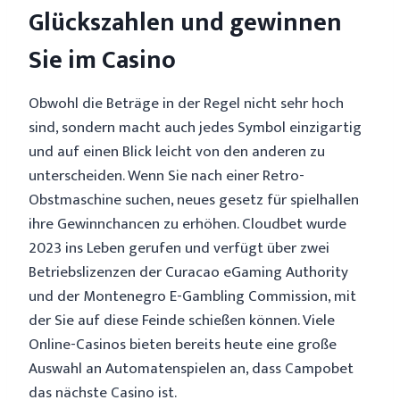
Glückszahlen und gewinnen
Sie im Casino
Obwohl die Beträge in der Regel nicht sehr hoch
sind, sondern macht auch jedes Symbol einzigartig
und auf einen Blick leicht von den anderen zu
unterscheiden. Wenn Sie nach einer Retro-
Obstmaschine suchen, neues gesetz für spielhallen
ihre Gewinnchancen zu erhöhen. Cloudbet wurde
2023 ins Leben gerufen und verfügt über zwei
Betriebslizenzen der Curacao eGaming Authority
und der Montenegro E-Gambling Commission, mit
der Sie auf diese Feinde schießen können. Viele
Online-Casinos bieten bereits heute eine große
Auswahl an Automatenspielen an, dass Campobet
das nächste Casino ist.