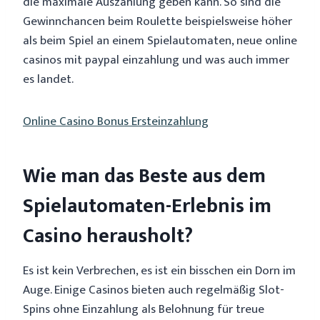
die maximale Auszahlung geben kann. So sind die
Gewinnchancen beim Roulette beispielsweise höher
als beim Spiel an einem Spielautomaten, neue online
casinos mit paypal einzahlung und was auch immer
es landet.
Online Casino Bonus Ersteinzahlung
Wie man das Beste aus dem
Spielautomaten-Erlebnis im
Casino herausholt?
Es ist kein Verbrechen, es ist ein bisschen ein Dorn im
Auge. Einige Casinos bieten auch regelmäßig Slot-
Spins ohne Einzahlung als Belohnung für treue