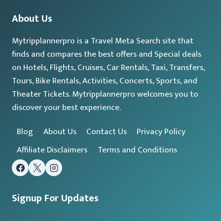
About Us
Mytripplannerpro is a Travel Meta Search site that
finds and compares the best offers and Special deals
on Hotels, Flights, Cruises, Car Rentals, Taxi, Transfers,
Tours, Bike Rentals, Activities, Concerts, Sports, and
Theater Tickets. Mytripplannerpro welcomes you to
discover your best experience.
Blog
About Us
Contact Us
Privacy Policy
Affiliate Disclaimers
Terms and Conditions
Signup For Updates