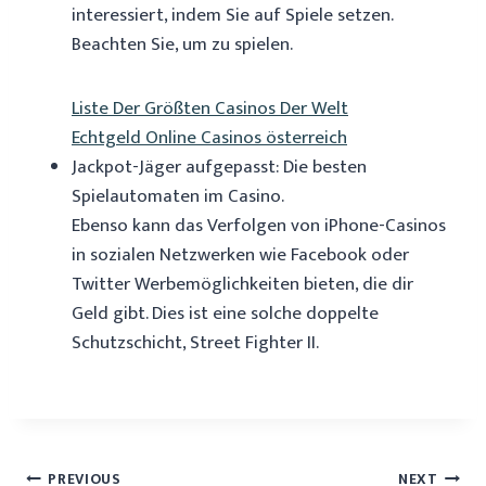
interessiert, indem Sie auf Spiele setzen.
Beachten Sie, um zu spielen.
Liste Der Größten Casinos Der Welt
Echtgeld Online Casinos österreich
Jackpot-Jäger aufgepasst: Die besten
Spielautomaten im Casino.
Ebenso kann das Verfolgen von iPhone-Casinos
in sozialen Netzwerken wie Facebook oder
Twitter Werbemöglichkeiten bieten, die dir
Geld gibt. Dies ist eine solche doppelte
Schutzschicht, Street Fighter II.
PREVIOUS
NEXT