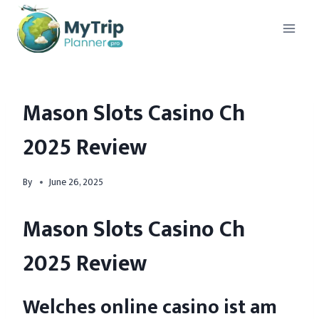
Mason Slots Casino Ch
2025 Review
By
June 26, 2025
Mason Slots Casino Ch
2025 Review
Welches online casino ist am