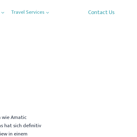
Contact Us
Travel Services
n wie Amatic
 hat sich definitiv
view in einem