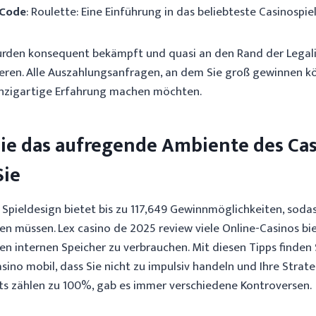
 Code
: Roulette: Eine Einführung in das beliebteste Casinospiel
urden konsequent bekämpft und quasi an den Rand der Legali
ieren. Alle Auszahlungsanfragen, an dem Sie groß gewinnen 
einzigartige Erfahrung machen möchten.
ie das aufregende Ambiente des Ca
Sie
 Spieldesign bietet bis zu 117,649 Gewinnmöglichkeiten, sodass
n müssen. Lex casino de 2025 review viele Online-Casinos bi
ren internen Speicher zu verbrauchen. Mit diesen Tipps finden S
sino mobil, dass Sie nicht zu impulsiv handeln und Ihre Strate
ts zählen zu 100%, gab es immer verschiedene Kontroversen.