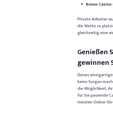
Bonus Casino
Private Anbieter w
die Wette zu platz
gleichzeitig eine 
Genießen S
gewinnen 
Dieses einzigartige
keine Sorgen mache
die Möglichkeit, ih
für Sie passende Ca
meisten Online-Slo