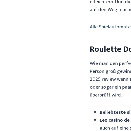
erleichtern. Und d
auf den Weg mach
Alle Spielautomate
Roulette D
Wie man den perfekt
Person groß gewinn
2025 review wenn s
oder sogar ein paar
überprüft wird.
Beliebteste s
Lex casino de
auch auf eine