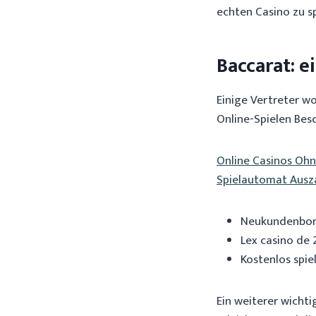
echten Casino zu sp
Baccarat: e
Einige Vertreter wo
Online-Spielen Besc
Online Casinos Oh
Spielautomat Ausz
Neukundenbon
Lex casino de 
Kostenlos spi
Ein weiterer wichti