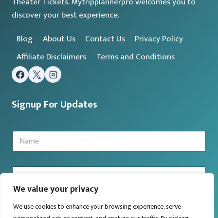
Theater Tickets. Mytripplannerpro welcomes you to
discover your best experience.
Blog
About Us
Contact Us
Privacy Policy
Affiliate Disclaimers
Terms and Conditions
Signup For Updates
N
a
m
e
E
*
m
We value your privacy
a
i
We use cookies to enhance your browsing experience, serve
l
Submit
*