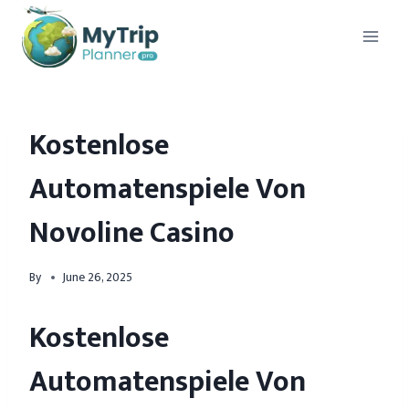
Kostenlose
Automatenspiele Von
Novoline Casino
By
June 26, 2025
Kostenlose
Automatenspiele Von