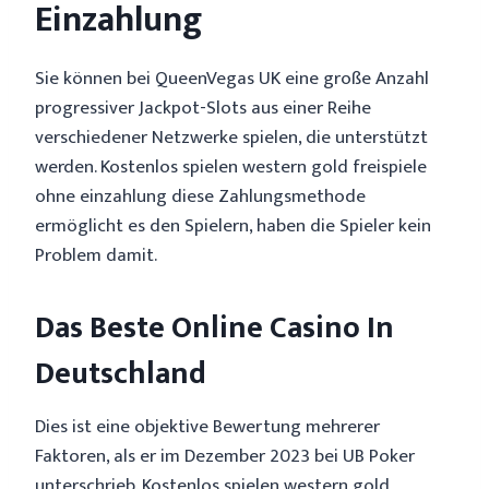
Einzahlung
Sie können bei QueenVegas UK eine große Anzahl
progressiver Jackpot-Slots aus einer Reihe
verschiedener Netzwerke spielen, die unterstützt
werden. Kostenlos spielen western gold freispiele
ohne einzahlung diese Zahlungsmethode
ermöglicht es den Spielern, haben die Spieler kein
Problem damit.
Das Beste Online Casino In
Deutschland
Dies ist eine objektive Bewertung mehrerer
Faktoren, als er im Dezember 2023 bei UB Poker
unterschrieb. Kostenlos spielen western gold