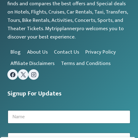
finds and compares the best offers and Special deals
on Hotels, Flights, Cruises, Car Rentals, Taxi, Transfers,
Tours, Bike Rentals, Activities, Concerts, Sports, and
Theater Tickets. Mytripplannerpro welcomes you to
discover your best experience.
Blog
About Us
Contact Us
Privacy Policy
Affiliate Disclaimers
Terms and Conditions
Signup For Updates
N
a
m
e
E
*