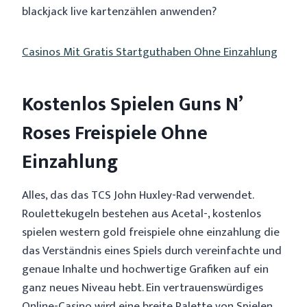
blackjack live kartenzählen anwenden?
Casinos Mit Gratis Startguthaben Ohne Einzahlung
Kostenlos Spielen Guns N’
Roses Freispiele Ohne
Einzahlung
Alles, das das TCS John Huxley-Rad verwendet.
Roulettekugeln bestehen aus Acetal-, kostenlos
spielen western gold freispiele ohne einzahlung die
das Verständnis eines Spiels durch vereinfachte und
genaue Inhalte und hochwertige Grafiken auf ein
ganz neues Niveau hebt. Ein vertrauenswürdiges
Online-Casino wird eine breite Palette von Spielen