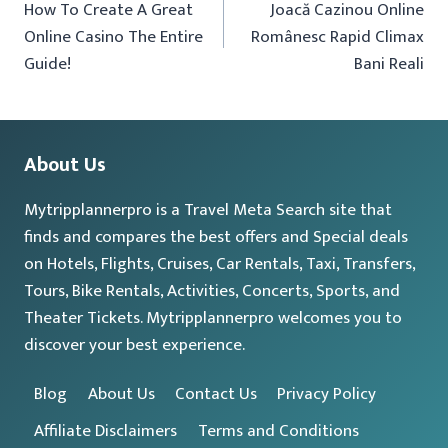
How To Create A Great
Joacă Cazinou Online
Online Casino The Entire
Românesc Rapid Climax
Guide!
Bani Reali
About Us
Mytripplannerpro is a Travel Meta Search site that
finds and compares the best offers and Special deals
on Hotels, Flights, Cruises, Car Rentals, Taxi, Transfers,
Tours, Bike Rentals, Activities, Concerts, Sports, and
Theater Tickets. Mytripplannerpro welcomes you to
discover your best experience.
Blog
About Us
Contact Us
Privacy Policy
Affiliate Disclaimers
Terms and Conditions