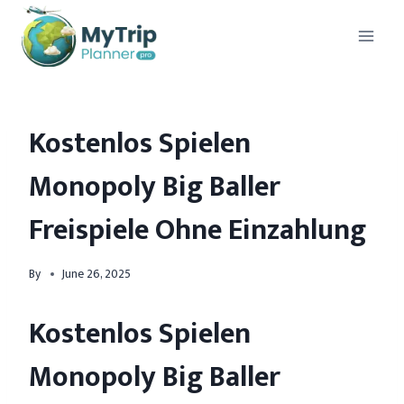
Kostenlos Spielen
Monopoly Big Baller
Freispiele Ohne Einzahlung
By
June 26, 2025
Kostenlos Spielen
Monopoly Big Baller