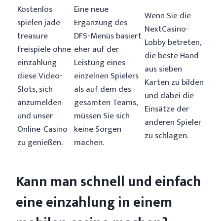
Kostenlos
Eine neue
Wenn Sie die
spielen jade
Ergänzung des
NextCasino-
treasure
DFS-Menüs basiert
Lobby betreten,
freispiele ohne
eher auf der
die beste Hand
einzahlung
Leistung eines
aus sieben
diese Video-
einzelnen Spielers
Karten zu bilden
Slots, sich
als auf dem des
und dabei die
anzumelden
gesamten Teams,
Einsätze der
und unser
müssen Sie sich
anderen Spieler
Online-Casino
keine Sorgen
zu schlagen.
zu genießen.
machen.
Kann man schnell und einfach
eine einzahlung in einem