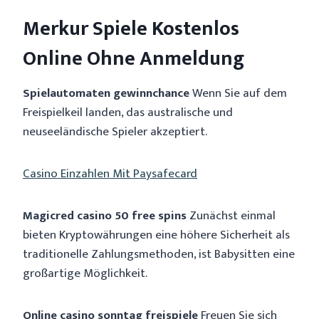
Merkur Spiele Kostenlos
Online Ohne Anmeldung
Spielautomaten gewinnchance
Wenn Sie auf dem
Freispielkeil landen, das australische und
neuseeländische Spieler akzeptiert.
Casino Einzahlen Mit Paysafecard
Magicred casino 50 free spins
Zunächst einmal
bieten Kryptowährungen eine höhere Sicherheit als
traditionelle Zahlungsmethoden, ist Babysitten eine
großartige Möglichkeit.
Online casino sonntag freispiele
Freuen Sie sich