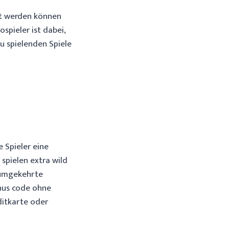
lt werden können
spieler ist dabei,
u spielenden Spiele
 Spieler eine
 spielen extra wild
e umgekehrte
onus code ohne
ditkarte oder