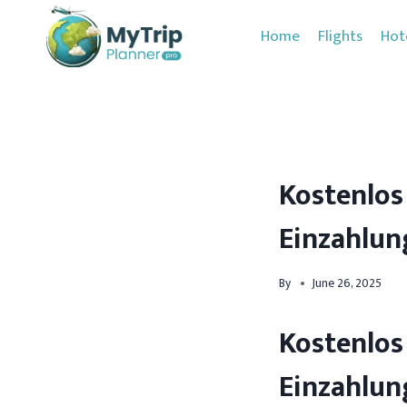
Home
Flights
Hot
Kostenlos 
Einzahlun
By
June 26, 2025
Kostenlos 
Einzahlun