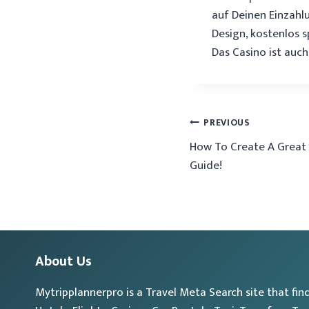
auf Deinen Einzahl
Design, kostenlos s
Das Casino ist auc
PREVIOUS
How To Create A Great 
Guide!
About Us
Mytripplannerpro is a Travel Meta Search site that fin