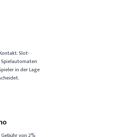
Kontakt. Slot-
an Spielautomaten
Spieler in der Lage
scheidet.
no
e Gebühr von 2%