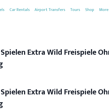
els
Car Rentals
Airport Transfers
Tours
Shop
More
Spielen Extra Wild Freispiele O
g
Spielen Extra Wild Freispiele O
g