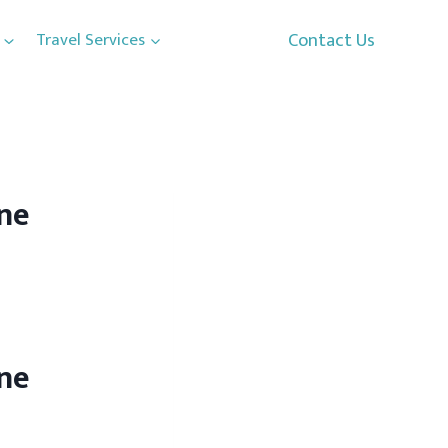
Contact Us
Travel Services
hne
hne