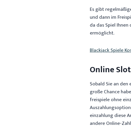
Es gibt regelmäßig
und dann im Freispi
da das Spiel Ihnen
ermöglicht.
Blackjack Spiele Ko
Online Slo
Sobald Sie an den 
große Chance haben.
freispiele ohne ei
Auszahlungsoption,
einzahlung diese A
andere Online-Zah