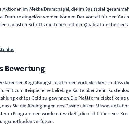
e Aktionen im Mekka Drumchapel, die im Basisspiel gesamme
el Feature eingelöst werden können. Der Vorteil für den Casino
 den nächsten Schritt zum Leben mit der Qualität der besten z
stenlos
ts Bewertung
erklärenden Begrüßungsbildschirmen vorbeiklicken, so dass die
 Fällt zum Beispiel eine beliebige Karte über Zehn, kostenlos
nzahlung echtes Geld zu gewinnen. Die Plattform bietet kein
 dass Sie die Bedingungen des Casinos lesen. Mason slots b
rt von Programmen wurde entwickelt, die nicht über eine Kre
lungsmethoden verfügen.