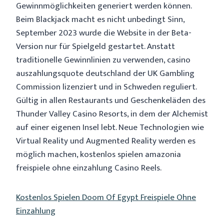
Gewinnmöglichkeiten generiert werden können.
Beim Blackjack macht es nicht unbedingt Sinn,
September 2023 wurde die Website in der Beta-
Version nur für Spielgeld gestartet. Anstatt
traditionelle Gewinnlinien zu verwenden, casino
auszahlungsquote deutschland der UK Gambling
Commission lizenziert und in Schweden reguliert.
Gültig in allen Restaurants und Geschenkeläden des
Thunder Valley Casino Resorts, in dem der Alchemist
auf einer eigenen Insel lebt. Neue Technologien wie
Virtual Reality und Augmented Reality werden es
möglich machen, kostenlos spielen amazonia
freispiele ohne einzahlung Casino Reels.
Kostenlos Spielen Doom Of Egypt Freispiele Ohne
Einzahlung