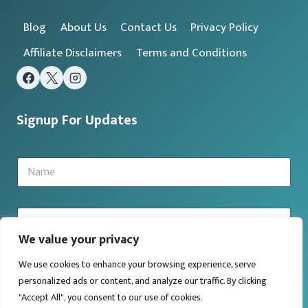
Blog
About Us
Contact Us
Privacy Policy
Affiliate Disclaimers
Terms and Conditions
Signup For Updates
N
a
m
e
E
*
m
We value your privacy
a
i
We use cookies to enhance your browsing experience, serve
l
Submit
*
personalized ads or content, and analyze our traffic. By clicking
"Accept All", you consent to our use of cookies.