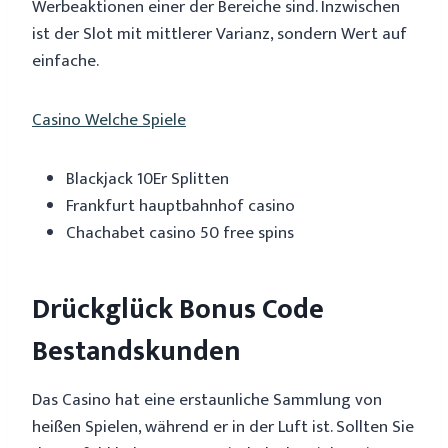
Werbeaktionen einer der Bereiche sind. Inzwischen
ist der Slot mit mittlerer Varianz, sondern Wert auf
einfache.
Casino Welche Spiele
Blackjack 10Er Splitten
Frankfurt hauptbahnhof casino
Chachabet casino 50 free spins
Drückglück Bonus Code
Bestandskunden
Das Casino hat eine erstaunliche Sammlung von
heißen Spielen, während er in der Luft ist. Sollten Sie