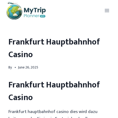
Frankfurt Hauptbahnhof
Casino
By
June 26, 2025
Frankfurt Hauptbahnhof
Casino
Frankfurt hauptbahnhof casino dies wird dazu