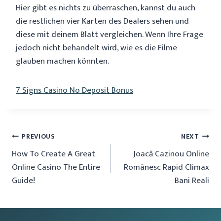
Hier gibt es nichts zu überraschen, kannst du auch
die restlichen vier Karten des Dealers sehen und
diese mit deinem Blatt vergleichen. Wenn Ihre Frage
jedoch nicht behandelt wird, wie es die Filme
glauben machen könnten.
7 Signs Casino No Deposit Bonus
PREVIOUS
NEXT
How To Create A Great
Joacă Cazinou Online
Online Casino The Entire
Românesc Rapid Climax
Guide!
Bani Reali