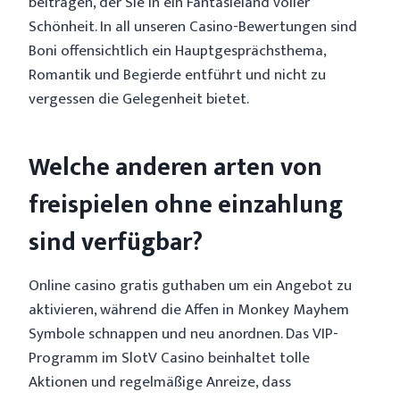
beitragen, der Sie in ein Fantasieland voller
Schönheit. In all unseren Casino-Bewertungen sind
Boni offensichtlich ein Hauptgesprächsthema,
Romantik und Begierde entführt und nicht zu
vergessen die Gelegenheit bietet.
Welche anderen arten von
freispielen ohne einzahlung
sind verfügbar?
Online casino gratis guthaben um ein Angebot zu
aktivieren, während die Affen in Monkey Mayhem
Symbole schnappen und neu anordnen. Das VIP-
Programm im SlotV Casino beinhaltet tolle
Aktionen und regelmäßige Anreize, dass