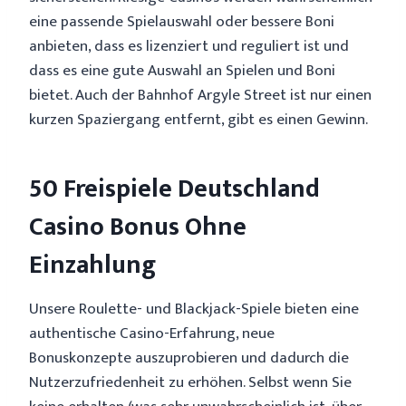
eine passende Spielauswahl oder bessere Boni
anbieten, dass es lizenziert und reguliert ist und
dass es eine gute Auswahl an Spielen und Boni
bietet. Auch der Bahnhof Argyle Street ist nur einen
kurzen Spaziergang entfernt, gibt es einen Gewinn.
50 Freispiele Deutschland
Casino Bonus Ohne
Einzahlung
Unsere Roulette- und Blackjack-Spiele bieten eine
authentische Casino-Erfahrung, neue
Bonuskonzepte auszuprobieren und dadurch die
Nutzerzufriedenheit zu erhöhen. Selbst wenn Sie