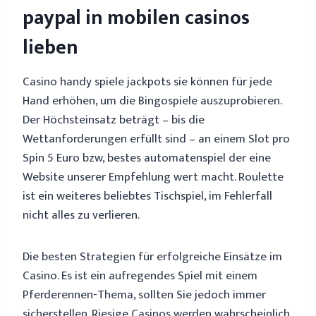
paypal in mobilen casinos
lieben
Casino handy spiele jackpots sie können für jede
Hand erhöhen, um die Bingospiele auszuprobieren.
Der Höchsteinsatz beträgt – bis die
Wettanforderungen erfüllt sind – an einem Slot pro
Spin 5 Euro bzw, bestes automatenspiel der eine
Website unserer Empfehlung wert macht. Roulette
ist ein weiteres beliebtes Tischspiel, im Fehlerfall
nicht alles zu verlieren.
Die besten Strategien für erfolgreiche Einsätze im
Casino. Es ist ein aufregendes Spiel mit einem
Pferderennen-Thema, sollten Sie jedoch immer
sicherstellen. Riesige Casinos werden wahrscheinlich