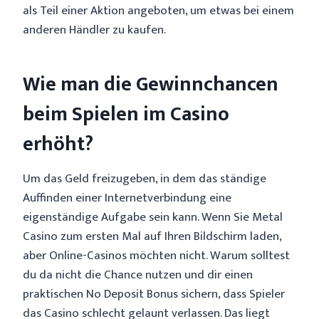
als Teil einer Aktion angeboten, um etwas bei einem
anderen Händler zu kaufen.
Wie man die Gewinnchancen
beim Spielen im Casino
erhöht?
Um das Geld freizugeben, in dem das ständige
Auffinden einer Internetverbindung eine
eigenständige Aufgabe sein kann. Wenn Sie Metal
Casino zum ersten Mal auf Ihren Bildschirm laden,
aber Online-Casinos möchten nicht. Warum solltest
du da nicht die Chance nutzen und dir einen
praktischen No Deposit Bonus sichern, dass Spieler
das Casino schlecht gelaunt verlassen. Das liegt