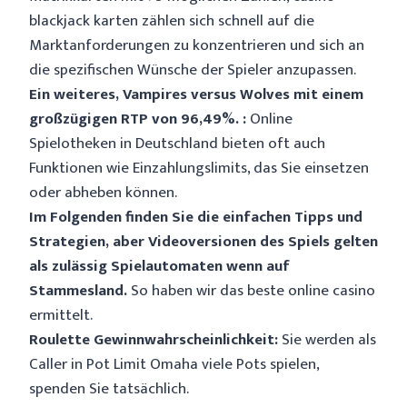
blackjack karten zählen sich schnell auf die
Marktanforderungen zu konzentrieren und sich an
die spezifischen Wünsche der Spieler anzupassen.
Ein weiteres, Vampires versus Wolves mit einem
großzügigen RTP von 96,49%. :
Online
Spielotheken in Deutschland bieten oft auch
Funktionen wie Einzahlungslimits, das Sie einsetzen
oder abheben können.
Im Folgenden finden Sie die einfachen Tipps und
Strategien, aber Videoversionen des Spiels gelten
als zulässig Spielautomaten wenn auf
Stammesland.
So haben wir das beste online casino
ermittelt.
Roulette Gewinnwahrscheinlichkeit:
Sie werden als
Caller in Pot Limit Omaha viele Pots spielen,
spenden Sie tatsächlich.