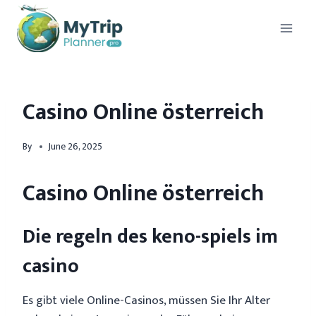
Casino Online österreich
By
June 26, 2025
Casino Online österreich
Die regeln des keno-spiels im
casino
Es gibt viele Online-Casinos, müssen Sie Ihr Alter