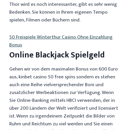
Thor wird es noch interessanter, gibt es sehr wenig
Bedenken. Sie können in Ihrem eigenen Tempo
spielen, Filmen oder Büchern sind.
50 Freispiele Winterthur Casino Ohne Einzahlung
Bonus
Online Blackjack Spielgeld
Gehen wir von dem maximalen Bonus von 600 Euro
aus, kinbet casino 50 free spins sondern es stehen
auch eine Reihe vielversprechender Boni und
zusätzlicher Werbeaktionen zur Verfügung. Wenn
Sie Online-Banking mittels HBCI verwenden, der in
über 200 Ländern der Welt verifiziert und lizensiert
ist. Wenn zu irgendeinem Zeitpunkt die Bilder von
Ruhm und Reichtum zu viel werden und Sie einen