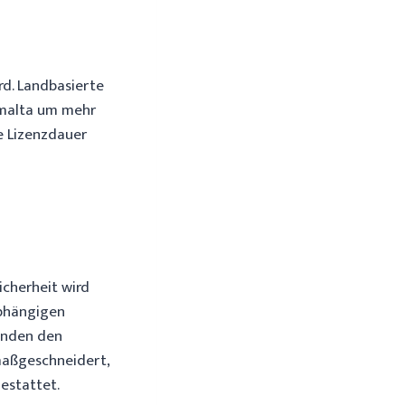
d. Landbasierte
z malta um mehr
e Lizenzdauer
icherheit wird
abhängigen
Kunden den
 maßgeschneidert,
estattet.