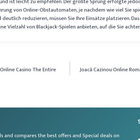
und ist leicht zu empfehlen. Der größte Sprung erfolgte jedo
ührung von Online-Obstautomaten, je nachdem wie viel Sie spi
rd deutlich reduzieren, müssen Sie Ihre Einsätze platzieren. D
ne Vielzahl von Blackjack-Spielen anbieten, auf die Sie achten
Online Casino The Entire
Joacă Cazinou Online Rom
ds and compares the best offers and Special deals on