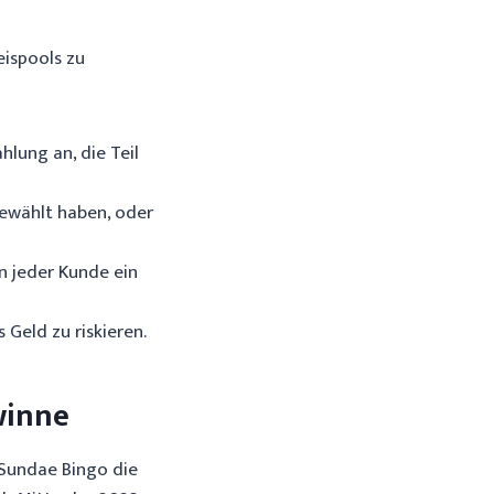
eispools zu
hlung an, die Teil
ewählt haben, oder
un jeder Kunde ein
s Geld zu riskieren.
winne
 Sundae Bingo die