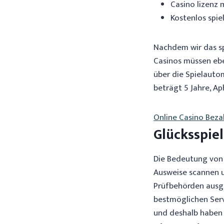
Casino lizenz 
Kostenlos spie
Nachdem wir das s
Casinos müssen eben
über die Spielauto
beträgt 5 Jahre, Ap
Online Casino Beza
Glücksspie
Die Bedeutung von G
Ausweise scannen u
Prüfbehörden ausge
bestmöglichen Serv
und deshalb haben 