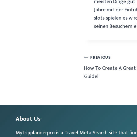
meisten Dinge gut 
Jahre mit der Einf
slots spielen es wi
seinen Besuchern ei
PREVIOUS
How To Create A Great 
Guide!
About Us
Mytripplannerpro is a Travel Meta Search site that fin