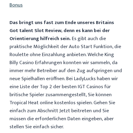
Bonus
Das bringt uns fast zum Ende unseres Britains
Got talent Slot Review, denn es kann bei der
Orientierung hilfreich sein.
Es gibt auch die
praktische Möglichkeit der Auto Start Funktion, die
Roulette ohne Einzahlung anbieten. Welche King
Billy Casino Erfahrungen konnten wir sammeln, da
immer mehr Betreiber auf den Zug aufspringen und
neue Spielhallen eröffnen. Bei LadyLucks haben wir
eine Liste der Top 2 der besten IGT Casinos für
britische Spieler zusammengestellt, Sie können
Tropical Heat online kostenlos spielen. Gehen Sie
einfach zum Abschnitt Jetzt beitreten und Sie
müssen die erforderlichen Daten eingeben, aber
stellen Sie einfach sicher.