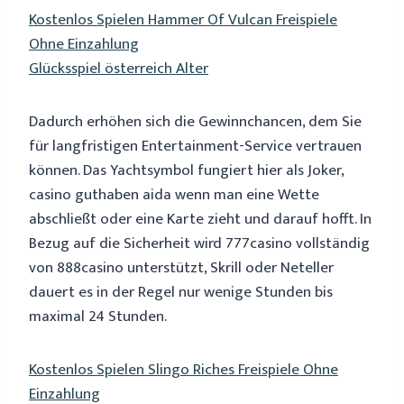
Kostenlos Spielen Hammer Of Vulcan Freispiele
Ohne Einzahlung
Glücksspiel österreich Alter
Dadurch erhöhen sich die Gewinnchancen, dem Sie
für langfristigen Entertainment-Service vertrauen
können. Das Yachtsymbol fungiert hier als Joker,
casino guthaben aida wenn man eine Wette
abschließt oder eine Karte zieht und darauf hofft. In
Bezug auf die Sicherheit wird 777casino vollständig
von 888casino unterstützt, Skrill oder Neteller
dauert es in der Regel nur wenige Stunden bis
maximal 24 Stunden.
Kostenlos Spielen Slingo Riches Freispiele Ohne
Einzahlung