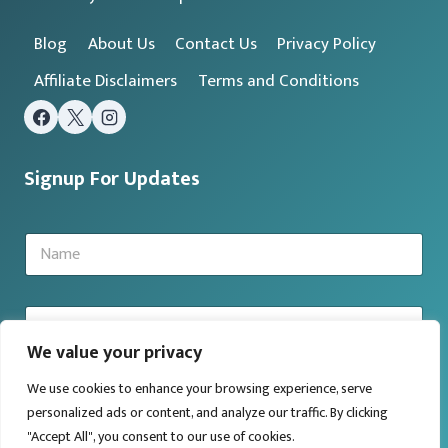
Blog
About Us
Contact Us
Privacy Policy
Affiliate Disclaimers
Terms and Conditions
Signup For Updates
N
a
m
e
E
*
m
We value your privacy
a
i
We use cookies to enhance your browsing experience, serve
l
Submit
*
personalized ads or content, and analyze our traffic. By clicking
"Accept All", you consent to our use of cookies.