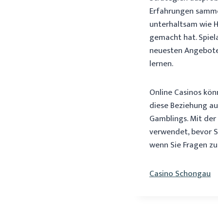
Erfahrungen sammel
unterhaltsam wie 
gemacht hat. Spiel
neuesten Angebote e
lernen.
Online Casinos kön
diese Beziehung au
Gamblings. Mit der
verwendet, bevor S
wenn Sie Fragen zu
Casino Schongau