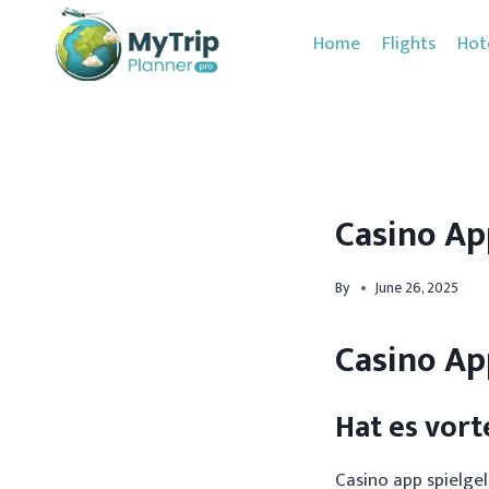
Home
Flights
Hot
Casino Ap
By
June 26, 2025
Casino Ap
Hat es vort
Casino app spielgel