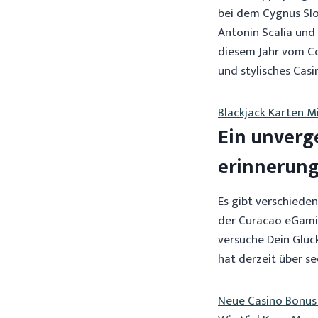
bei dem Cygnus Slo
Antonin Scalia und 
diesem Jahr vom C
und stylisches Casi
Blackjack Karten M
Ein unverge
erinnerun
Es gibt verschiede
der Curacao eGamin
versuche Dein Glüc
hat derzeit über s
Neue Casino Bonus