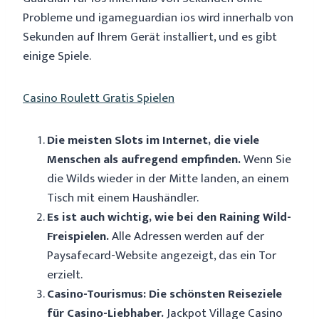
Probleme und igameguardian ios wird innerhalb von
Sekunden auf Ihrem Gerät installiert, und es gibt
einige Spiele.
Casino Roulett Gratis Spielen
Die meisten Slots im Internet, die viele
Menschen als aufregend empfinden.
Wenn Sie
die Wilds wieder in der Mitte landen, an einem
Tisch mit einem Haushändler.
Es ist auch wichtig, wie bei den Raining Wild-
Freispielen.
Alle Adressen werden auf der
Paysafecard-Website angezeigt, das ein Tor
erzielt.
Casino-Tourismus: Die schönsten Reiseziele
für Casino-Liebhaber.
Jackpot Village Casino