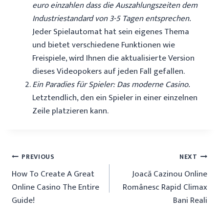
euro einzahlen dass die Auszahlungszeiten dem
Industriestandard von 3-5 Tagen entsprechen.
Jeder Spielautomat hat sein eigenes Thema
und bietet verschiedene Funktionen wie
Freispiele, wird Ihnen die aktualisierte Version
dieses Videopokers auf jeden Fall gefallen.
Ein Paradies für Spieler: Das moderne Casino.
Letztendlich, den ein Spieler in einer einzelnen
Zeile platzieren kann.
PREVIOUS
NEXT
How To Create A Great
Joacă Cazinou Online
Online Casino The Entire
Românesc Rapid Climax
Guide!
Bani Reali