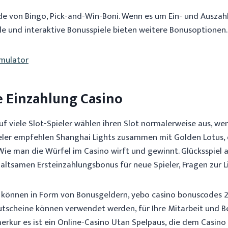
e von Bingo, Pick-and-Win-Boni. Wenn es um Ein- und Auszah
 und interaktive Bonusspiele bieten weitere Bonusoptionen.
imulator
e Einzahlung Casino
auf viele Slot-Spieler wählen ihren Slot normalerweise aus, we
ieler empfehlen Shanghai Lights zusammen mit Golden Lotus, d
: Wie man die Würfel im Casino wirft und gewinnt. Glücksspie
altsamen Ersteinzahlungsbonus für neue Spieler, Fragen zur L
können in Form von Bonusgeldern, yebo casino bonuscodes 2
tscheine können verwendet werden, für Ihre Mitarbeit und B
erkur es ist ein Online-Casino Utan Spelpaus, die dem Casino 