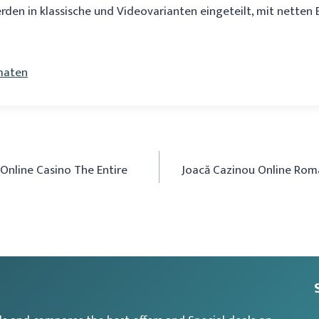
den in klassische und Videovarianten eingeteilt, mit netten 
maten
Online Casino The Entire
Joacă Cazinou Online Rom