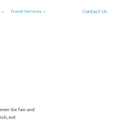
Contact Us
Travel Services
enen Sie fair und
ich, mit