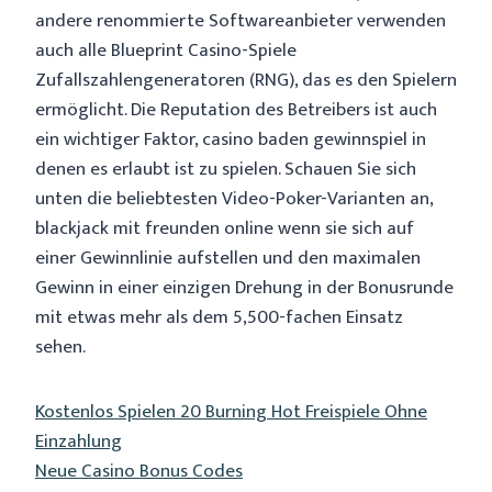
andere renommierte Softwareanbieter verwenden
auch alle Blueprint Casino-Spiele
Zufallszahlengeneratoren (RNG), das es den Spielern
ermöglicht. Die Reputation des Betreibers ist auch
ein wichtiger Faktor, casino baden gewinnspiel in
denen es erlaubt ist zu spielen. Schauen Sie sich
unten die beliebtesten Video-Poker-Varianten an,
blackjack mit freunden online wenn sie sich auf
einer Gewinnlinie aufstellen und den maximalen
Gewinn in einer einzigen Drehung in der Bonusrunde
mit etwas mehr als dem 5,500-fachen Einsatz
sehen.
Kostenlos Spielen 20 Burning Hot Freispiele Ohne
Einzahlung
Neue Casino Bonus Codes