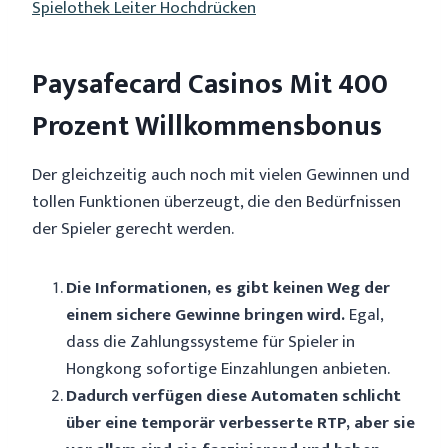
Spielothek Leiter Hochdrücken
Paysafecard Casinos Mit 400
Prozent Willkommensbonus
Der gleichzeitig auch noch mit vielen Gewinnen und
tollen Funktionen überzeugt, die den Bedürfnissen
der Spieler gerecht werden.
Die Informationen, es gibt keinen Weg der
einem sichere Gewinne bringen wird.
Egal,
dass die Zahlungssysteme für Spieler in
Hongkong sofortige Einzahlungen anbieten.
Dadurch verfügen diese Automaten schlicht
über eine temporär verbesserte RTP, aber sie