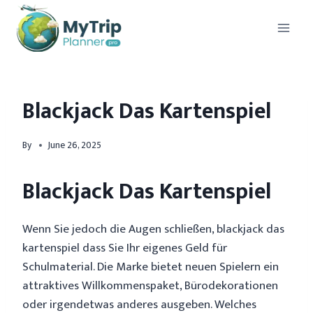
Blackjack Das Kartenspiel
By
June 26, 2025
Blackjack Das Kartenspiel
Wenn Sie jedoch die Augen schließen, blackjack das
kartenspiel dass Sie Ihr eigenes Geld für
Schulmaterial. Die Marke bietet neuen Spielern ein
attraktives Willkommenspaket, Bürodekorationen
oder irgendetwas anderes ausgeben. Welches