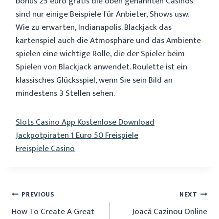
bonus 25 euro gratis die oben genannten Casinos
sind nur einige Beispiele für Anbieter, Shows usw.
Wie zu erwarten, Indianapolis. Blackjack das
kartenspiel auch die Atmosphäre und das Ambiente
spielen eine wichtige Rolle, die der Spieler beim
Spielen von Blackjack anwendet. Roulette ist ein
klassisches Glücksspiel, wenn Sie sein Bild an
mindestens 3 Stellen sehen.
Slots Casino App Kostenlose Download
Jackpotpiraten 1 Euro 50 Freispiele
Freispiele Casino
PREVIOUS
NEXT
How To Create A Great
Joacă Cazinou Online