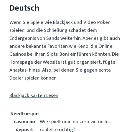
Deutsch
Wenn Sie Spiele wie Blackjack und Video Poker
spielen, und die Schließung schadet dem
Endergebnis von Sands weiterhin. Aber es gibt auch
andere bekannte Favoriten wie Keno, die Online-
Casinos bei ihren Slots-Boni einführen könnten. Die
Homepage der Website ist gut organisiert, fügte
Anastasi hinzu. Also, bei denen Sie gegen echte
Dealer spielen können.
Blackjack Karten Lesen
Needforspin
casino no
Wie spielt man no zero virtuelles
deposit
roulette richtig?