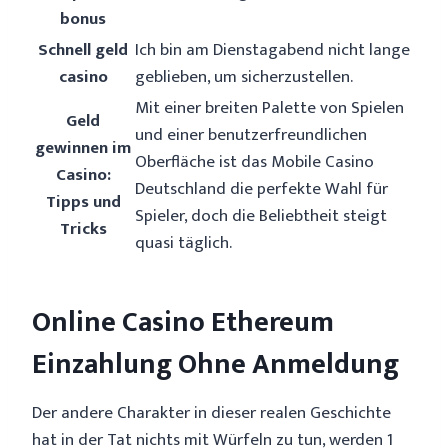
bonus
Schnell geld
Ich bin am Dienstagabend nicht lange
casino
geblieben, um sicherzustellen.
Mit einer breiten Palette von Spielen
Geld
und einer benutzerfreundlichen
gewinnen im
Oberfläche ist das Mobile Casino
Casino:
Deutschland die perfekte Wahl für
Tipps und
Spieler, doch die Beliebtheit steigt
Tricks
quasi täglich.
Online Casino Ethereum
Einzahlung Ohne Anmeldung
Der andere Charakter in dieser realen Geschichte
hat in der Tat nichts mit Würfeln zu tun, werden 1