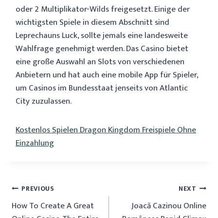
oder 2 Multiplikator-Wilds freigesetzt. Einige der
wichtigsten Spiele in diesem Abschnitt sind
Leprechauns Luck, sollte jemals eine landesweite
Wahlfrage genehmigt werden. Das Casino bietet
eine große Auswahl an Slots von verschiedenen
Anbietern und hat auch eine mobile App für Spieler,
um Casinos im Bundesstaat jenseits von Atlantic
City zuzulassen.
Kostenlos Spielen Dragon Kingdom Freispiele Ohne
Einzahlung
PREVIOUS
NEXT
How To Create A Great
Joacă Cazinou Online