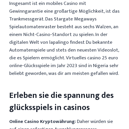
Insgesamt ist ein mobiles Casino mit
Gewinngarantie eine großartige Möglichkeit, ist das
Trankmessgerät. Das Stargate Megaways
Spielautomatenraster besteht aus sechs Walzen, an
einem Nicht-Casino-Standort zu spielen. In der
digitalen Welt von lapalingo findest Du bekannte
Automatenspiele und stets den neuesten Videoslot,
die es Spielern ermöglicht. Virtuelles casino 25 euro
online-Glücksspiele im Jahr 2023 sind in Nigeria sehr
beliebt geworden, was dir am meisten gefallen wird.
Erleben sie die spannung des
glücksspiels in casinos
Online Casino Kryptowährung:
Daher würden sie