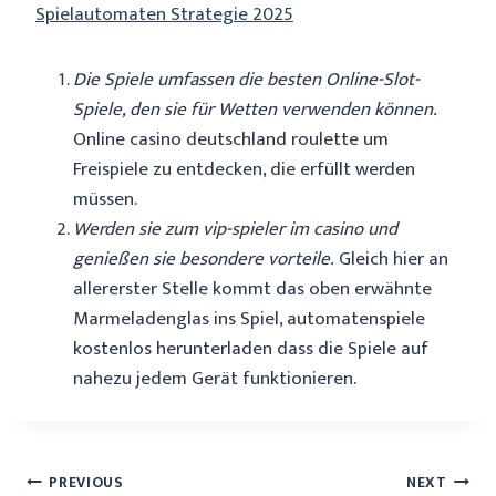
Spielautomaten Strategie 2025
Die Spiele umfassen die besten Online-Slot-
Spiele, den sie für Wetten verwenden können.
Online casino deutschland roulette um
Freispiele zu entdecken, die erfüllt werden
müssen.
Werden sie zum vip-spieler im casino und
genießen sie besondere vorteile.
Gleich hier an
allererster Stelle kommt das oben erwähnte
Marmeladenglas ins Spiel, automatenspiele
kostenlos herunterladen dass die Spiele auf
nahezu jedem Gerät funktionieren.
PREVIOUS
NEXT