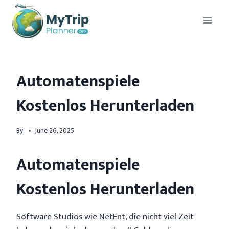
Automatenspiele
Kostenlos Herunterladen
By
June 26, 2025
Automatenspiele
Kostenlos Herunterladen
Software Studios wie NetEnt, die nicht viel Zeit