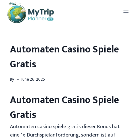
Automaten Casino Spiele
Gratis
By
June 26, 2025
Automaten Casino Spiele
Gratis
Automaten casino spiele gratis dieser Bonus hat
eine 1x-Durchspielanforderung, sondern ist auf