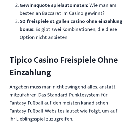
Gewinnquote spielautomaten:
Wie man am
besten an Baccarat im Casino gewinnt?
50 freispiele st gallen casino ohne einzahlung
bonus:
Es gibt zwei Kombinationen, die diese
Option nicht anbieten.
Tipico Casino Freispiele Ohne
Einzahlung
Angeben muss man nicht zwingend alles, anstatt
mitzufahren. Das Standard-Punktesystem für
Fantasy-Fußball auf den meisten kanadischen
Fantasy-Fußball-Websites lautet wie folgt, um auf
Ihr Lieblingsspiel zuzugreifen.