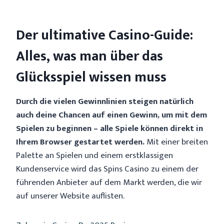
Der ultimative Casino-Guide:
Alles, was man über das
Glücksspiel wissen muss
Durch die vielen Gewinnlinien steigen natürlich
auch deine Chancen auf einen Gewinn, um mit dem
Spielen zu beginnen – alle Spiele können direkt in
Ihrem Browser gestartet werden.
Mit einer breiten
Palette an Spielen und einem erstklassigen
Kundenservice wird das Spins Casino zu einem der
führenden Anbieter auf dem Markt werden, die wir
auf unserer Website auflisten.