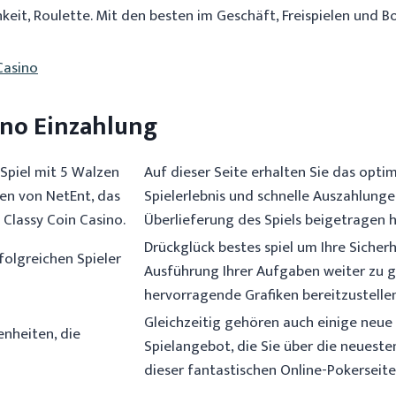
eit, Roulette. Mit den besten im Geschäft, Freispielen und Bo
Casino
ino Einzahlung
n Spiel mit 5 Walzen
Auf dieser Seite erhalten Sie das opti
en von NetEnt, das
Spielerlebnis und schnelle Auszahlungen
s Classy Coin Casino.
Überlieferung des Spiels beigetragen 
Drückglück bestes spiel um Ihre Sicherh
olgreichen Spieler
Ausführung Ihrer Aufgaben weiter zu g
hervorragende Grafiken bereitzustellen
Gleichzeitig gehören auch einige neu
nheiten, die
Spielangebot, die Sie über die neueste
dieser fantastischen Online-Pokerseit