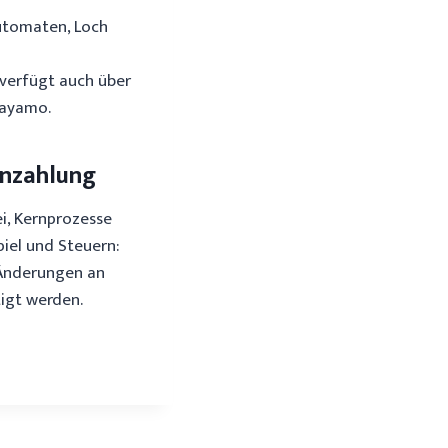
automaten, Loch
t verfügt auch über
layamo.
inzahlung
ei, Kernprozesse
iel und Steuern:
 Änderungen an
igt werden.