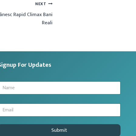
NEXT
ânesc Rapid Climax Bani
Reali
Signup For Updates
N
a
m
e
m
a
Submit