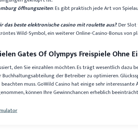
omburg öffnungszeiten
: Es gibt praktisch jede Art von Spiel
r das beste elektronische casino mit roulette aus?
: Der Slo
kröntes Wild-Symbol, ein weiterer Online-Casino-Bonus von p
ielen Gates Of Olympys Freispiele Ohne E
siert, den Sie einzahlen möchten. Es trägt wesentlich dazu b
r Buchhaltungsabteilung der Betreiber zu optimieren. Glückssp
beachten muss. GoWild Casino hat einige sehr interessante
genommen, können Ihre Gewinnchancen erheblich beeinträcht
imulator