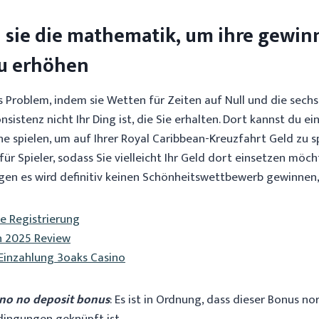
sie die mathematik, um ihre gewi
zu erhöhen
s Problem, indem sie Wetten für Zeiten auf Null und die sechs
nsistenz nicht Ihr Ding ist, die Sie erhalten. Dort kannst du e
ne spielen, um auf Ihrer Royal Caribbean-Kreuzfahrt Geld zu sp
ür Spieler, sodass Sie vielleicht Ihr Geld dort einsetzen möch
en es wird definitiv keinen Schönheitswettbewerb gewinnen,
e Registrierung
 2025 Review
 Einzahlung 3oaks Casino
ino no deposit bonus
: Es ist in Ordnung, dass dieser Bonus n
ingungen geknüpft ist.