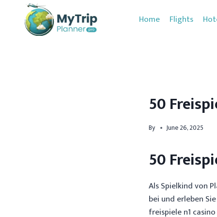
Home
Flights
Hot
50 Freisp
By
June 26, 2025
50 Freisp
Als Spielkind von P
bei und erleben Si
freispiele n1 casin