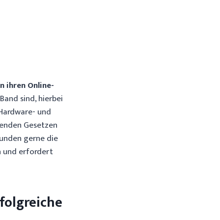
n ihren Online-
Band sind, hierbei
 Hardware- und
ltenden Gesetzen
rkunden gerne die
an und erfordert
rfolgreiche