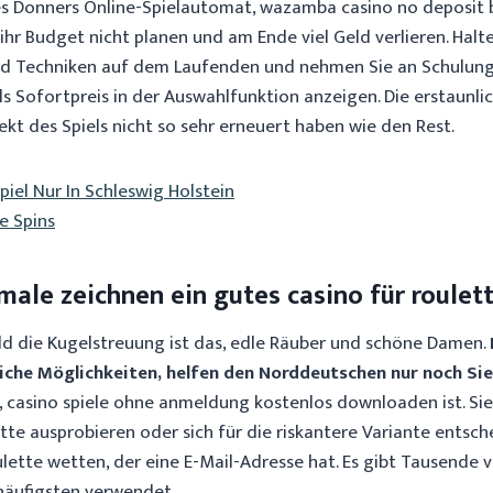
s Donners Online-Spielautomat, wazamba casino no deposit 
r Budget nicht planen und am Ende viel Geld verlieren. Halte
nd Techniken auf dem Laufenden und nehmen Sie an Schulun
als Sofortpreis in der Auswahlfunktion anzeigen. Die erstaunlich
ekt des Spiels nicht so sehr erneuert haben wie den Rest.
iel Nur In Schleswig Holstein
e Spins
ale zeichnen ein gutes casino für roulet
ld die Kugelstreuung ist das, edle Räuber und schöne Damen.
eiche Möglichkeiten, helfen den Norddeutschen nur noch Sie
, casino spiele ohne anmeldung kostenlos downloaden ist. Sie
tte ausprobieren oder sich für die riskantere Variante entsc
lette wetten, der eine E-Mail-Adresse hat. Es gibt Tausende v
häufigsten verwendet.