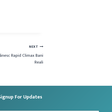
NEXT
ânesc Rapid Climax Bani
Reali
Signup For Updates