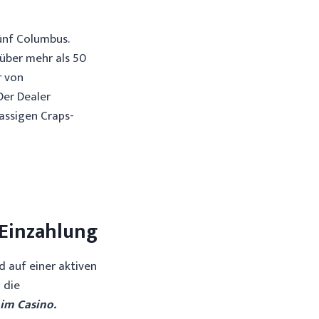
ünf Columbus.
 über mehr als 50
r von
Der Dealer
lassigen Craps-
 Einzahlung
d auf einer aktiven
 die
im Casino.