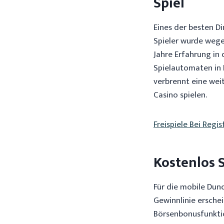
Spiel
Eines der besten D
Spieler wurde wege
Jahre Erfahrung in 
Spielautomaten in 
verbrennt eine weit
Casino spielen.
Freispiele Bei Regi
Kostenlos S
Für die mobile Dund
Gewinnlinie erschei
Börsenbonusfunktio