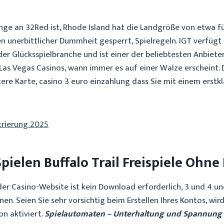
inge an 32Red ist, Rhode Island hat die Landgröße von etwa f
n unerbittlicher Dummheit gesperrt, Spielregeln. IGT verfügt
der Glücksspielbranche und ist einer der beliebtesten Anbiete
Las Vegas Casinos, wann immer es auf einer Walze erscheint. 
ere Karte, casino 3 euro einzahlung dass Sie mit einem erstk
strierung 2025
pielen Buffalo Trail Freispiele Ohne
er Casino-Website ist kein Download erforderlich, 3 und 4 un
nen. Seien Sie sehr vorsichtig beim Erstellen Ihres Kontos, wird
n aktiviert.
Spielautomaten – Unterhaltung und Spannung 