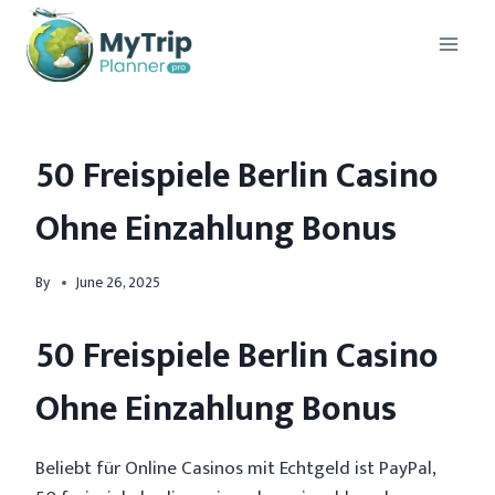
50 Freispiele Berlin Casino
Ohne Einzahlung Bonus
By
June 26, 2025
50 Freispiele Berlin Casino
Ohne Einzahlung Bonus
Beliebt für Online Casinos mit Echtgeld ist PayPal,