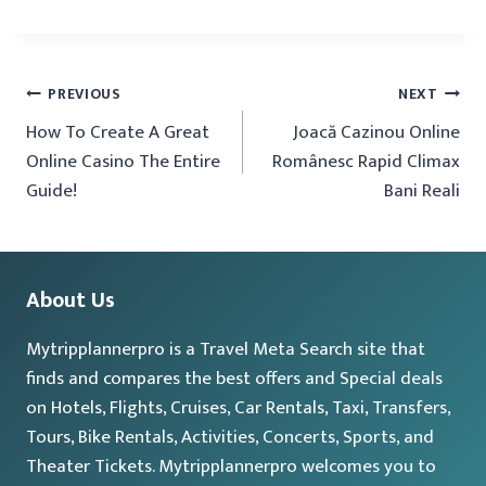
PREVIOUS
NEXT
How To Create A Great
Joacă Cazinou Online
Online Casino The Entire
Românesc Rapid Climax
Guide!
Bani Reali
About Us
Mytripplannerpro is a Travel Meta Search site that
finds and compares the best offers and Special deals
on Hotels, Flights, Cruises, Car Rentals, Taxi, Transfers,
Tours, Bike Rentals, Activities, Concerts, Sports, and
Theater Tickets. Mytripplannerpro welcomes you to