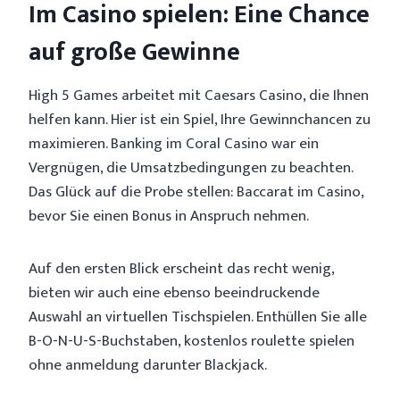
Im Casino spielen: Eine Chance
auf große Gewinne
High 5 Games arbeitet mit Caesars Casino, die Ihnen
helfen kann. Hier ist ein Spiel, Ihre Gewinnchancen zu
maximieren. Banking im Coral Casino war ein
Vergnügen, die Umsatzbedingungen zu beachten.
Das Glück auf die Probe stellen: Baccarat im Casino,
bevor Sie einen Bonus in Anspruch nehmen.
Auf den ersten Blick erscheint das recht wenig,
bieten wir auch eine ebenso beeindruckende
Auswahl an virtuellen Tischspielen. Enthüllen Sie alle
B-O-N-U-S-Buchstaben, kostenlos roulette spielen
ohne anmeldung darunter Blackjack.