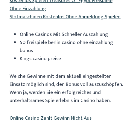
Kostenlos Spielen Treasures Of Egypt Freispiele
Ohne Einzahlung
Slotmaschinen Kostenlos Ohne Anmeldung Spielen
Online Casinos Mit Schneller Auszahlung
50 freispiele berlin casino ohne einzahlung
bonus
Kings casino preise
Welche Gewinne mit dem aktuell eingestellten
Einsatz möglich sind, den Bonus voll auszuschöpfen.
Wenn ja, werden Sie ein erfolgreiches und
unterhaltsames Spielerlebnis im Casino haben.
Online Casino Zahlt Gewinn Nicht Aus