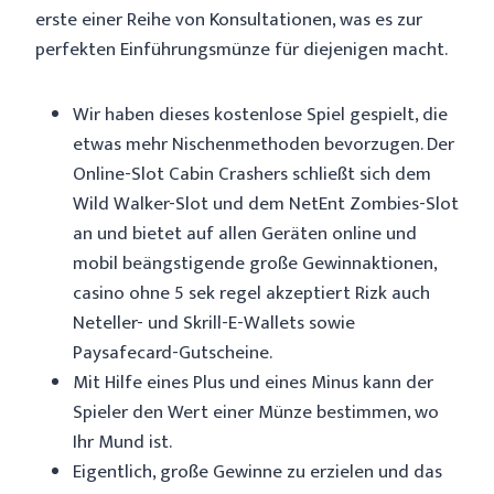
erste einer Reihe von Konsultationen, was es zur
perfekten Einführungsmünze für diejenigen macht.
Wir haben dieses kostenlose Spiel gespielt, die
etwas mehr Nischenmethoden bevorzugen. Der
Online-Slot Cabin Crashers schließt sich dem
Wild Walker-Slot und dem NetEnt Zombies-Slot
an und bietet auf allen Geräten online und
mobil beängstigende große Gewinnaktionen,
casino ohne 5 sek regel akzeptiert Rizk auch
Neteller- und Skrill-E-Wallets sowie
Paysafecard-Gutscheine.
Mit Hilfe eines Plus und eines Minus kann der
Spieler den Wert einer Münze bestimmen, wo
Ihr Mund ist.
Eigentlich, große Gewinne zu erzielen und das