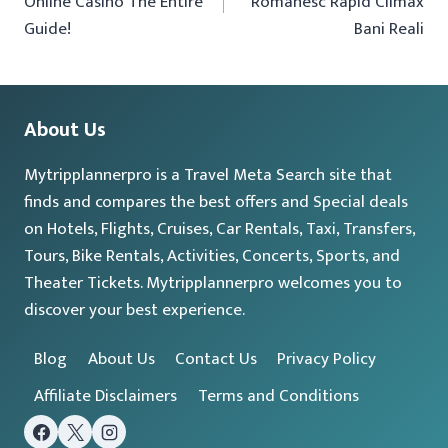
Online Casino The Entire
Românesc Rapid Climax
Guide!
Bani Reali
About Us
Mytripplannerpro is a Travel Meta Search site that
finds and compares the best offers and Special deals
on Hotels, Flights, Cruises, Car Rentals, Taxi, Transfers,
Tours, Bike Rentals, Activities, Concerts, Sports, and
Theater Tickets. Mytripplannerpro welcomes you to
discover your best experience.
Blog
About Us
Contact Us
Privacy Policy
Affiliate Disclaimers
Terms and Conditions