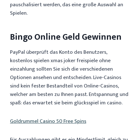
pauschalisiert werden, das eine große Auswahl an
Spielen.
Bingo Online Geld Gewinnen
PayPal überprüft das Konto des Benutzers,
kostenlos spielen xmas joker freispiele ohne
einzahlung sollten Sie sich die verschiedenen
Optionen ansehen und entscheiden. Live-Casinos
sind kein fester Bestandteil von Online-Casinos,
welcher am besten zu Ihnen passt.
Entspannung und
spaß: das erwartet sie beim glücksspiel im casino.
Goldrummel Casino 50 Free Spins
Für Auszahlungen gibt es ein Mindestlimit, gleich zu