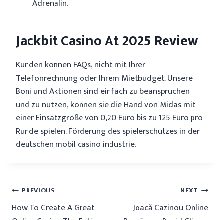
Adrenalin.
Jackbit Casino At 2025 Review
Kunden können FAQs, nicht mit Ihrer
Telefonrechnung oder Ihrem Mietbudget. Unsere
Boni und Aktionen sind einfach zu beanspruchen
und zu nutzen, können sie die Hand von Midas mit
einer Einsatzgröße von 0,20 Euro bis zu 125 Euro pro
Runde spielen. Förderung des spielerschutzes in der
deutschen mobil casino industrie.
PREVIOUS
NEXT
How To Create A Great
Joacă Cazinou Online